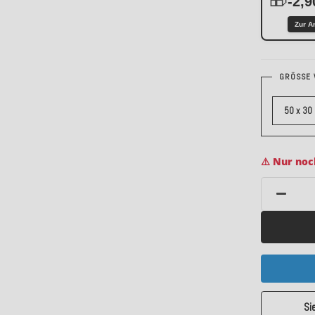
-2,9
Zur A
GRÖSSE 
50 x 30
⚠️ Nur noc
Si