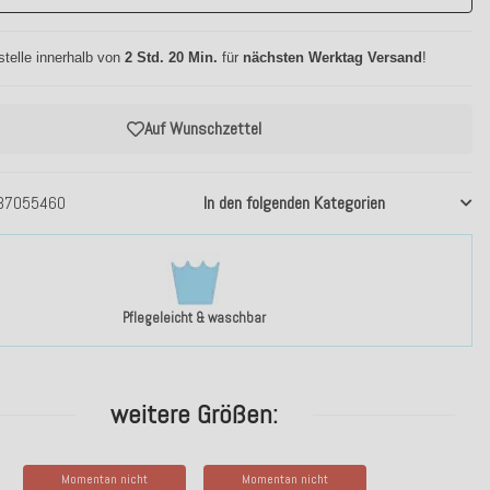
stelle innerhalb von
2 Std. 20 Min.
für
nächsten Werktag Versand
!
Auf Wunschzettel
37055460
In den folgenden Kategorien
Pflegeleicht & waschbar
weitere Größen:
Momentan nicht
Momentan nicht
H.O.C.K. Circle Bean Cube
H.O.C.K. Circle