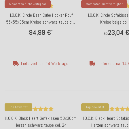
Momentan nicht verfügbar
Momentan nicht verfügbar
H.O.C.K. Circle Bean Cube Hocker Pouf
H.O.C.K. Circle Sofakis
55x55x35cm Kreise schwarz-taupe col.
Kreise beige col
24
94,99 €
23,04 
*
ab
Lieferzeit: ca. 14 Werktage
Lieferzeit: ca. 1
Top bewertet
Top bewertet
H.O.C.K. Black Heart Sofakissen 50x30cm
H.O.C.K. Black Heart Sofa
Herzen schwarz-taupe col. 24
Herzen schwarz-taupe