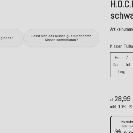
H.O.C.
schwa
Artikelnumm
Lässt sich das Kissen gut mit anderen
gibt es?
Kissen kombinieren?
Kissen-Füll
Feder /
Daunenfül
Fede
lung
28,99
ab
inkl. 19% USt
Newslet
Jetzt a
🎁