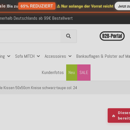
ale
|
65% REDUZIERT
|
Bis zu
⚠️ Nur solange der Vorrat reicht
Jetzt 
nerhalb Deutschlands ab 99€ Bestellwert
folgreich versendete Bestellungen
 mit Klarna, PayPal & Amazon Pay
nerhalb Deutschlands ab 99€ Bestellwert
folgreich versendete Bestellungen
 mit Klarna, PayPal & Amazon Pay
nerhalb Deutschlands ab 99€ Bestellwert
ing
Sofa MITCH
Accessoires
Bankauflagen & Polster auf M
Kundenfotos
Neu
SALE
cle Kissen 50x50cm Kreise schwarz-taupe col. 24
Diese
🔥
berei