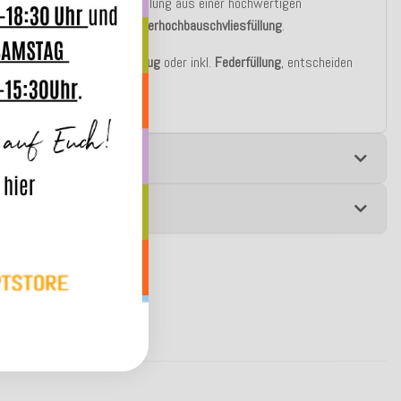
asic Variante besteht die Füllung aus einer hochwertigen
blen silikonisierten
Polyesterhochbauschvliesfüllung
.
u bestellen auch nur als
Bezug
oder inkl.
Federfüllung
, entscheiden
st!
e
 zur Produktsicherheit