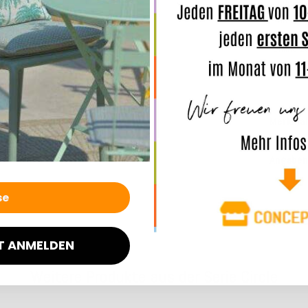
In der B
komforta
Online z
Sie selb
Merkmal
Angaben
T ANMELDEN
Weitere Produkte aus der Serie Circle