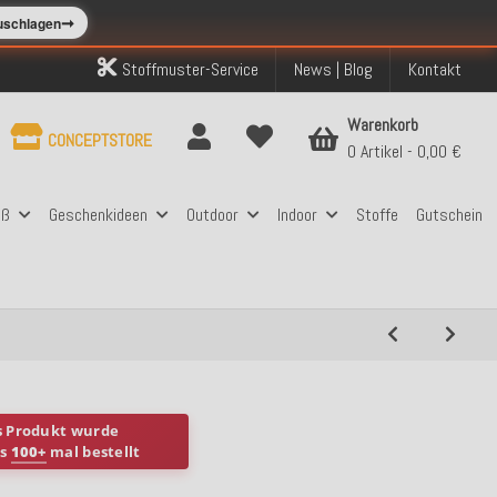
➞
zuschlagen
Stoffmuster-Service
News | Blog
Kontakt
Warenkorb
CONCEPTSTORE
0 Artikel
0,00 €
aß
Geschenkideen
Outdoor
Indoor
Stoffe
Gutschein
s Produkt wurde
ts
100+
mal bestellt