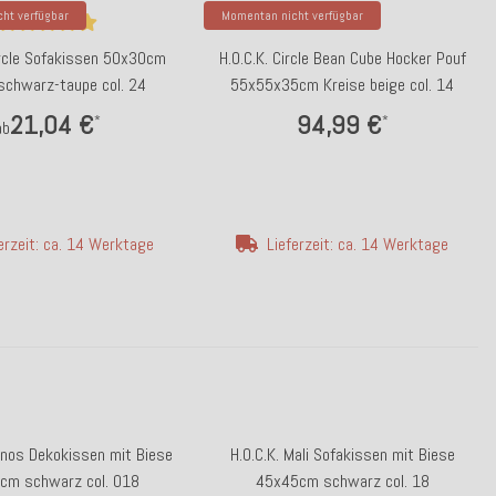
ht verfügbar
Momentan nicht verfügbar
ircle Sofakissen 50x30cm
H.O.C.K. Circle Bean Cube Hocker Pouf
schwarz-taupe col. 24
55x55x35cm Kreise beige col. 14
21,04 €
94,99 €
*
*
ab
erzeit: ca. 14 Werktage
Lieferzeit: ca. 14 Werktage
pnos Dekokissen mit Biese
H.O.C.K. Mali Sofakissen mit Biese
cm schwarz col. 018
45x45cm schwarz col. 18