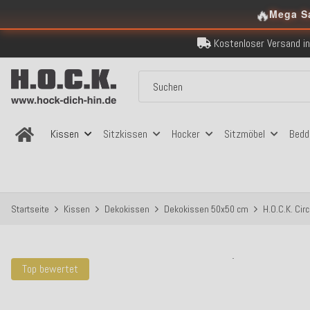
🔥
Mega S
Kostenloser Versand in
Über 120.000 er
Sicher bezahlen
Kostenloser Versand in
Über 120.000 er
Sicher bezahlen
Kostenloser Versand in
Kissen
Sitzkissen
Hocker
Sitzmöbel
Bedd
Startseite
Kissen
Dekokissen
Dekokissen 50x50 cm
H.O.C.K. Cir
Top bewertet