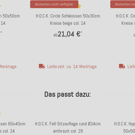
Momentan nicht verfügbar
Momentan nic
sen 50x50cm
H.O.C.K. Circle Sofakissen 50x30cm
H.O.C.K. C
. 14
Kreise beige col. 14
Kreise 
€
21,04 €
*
*
ab
4 Werktage
Lieferzeit: ca. 14 Werktage
Lief
Das passt dazu:
kissen 60x40cm
H.O.C.K. Fell-Sitzauflage rund Ø34cm
H.O.C.K. Hy
 col. 24
anthrazit col. 29
50x50