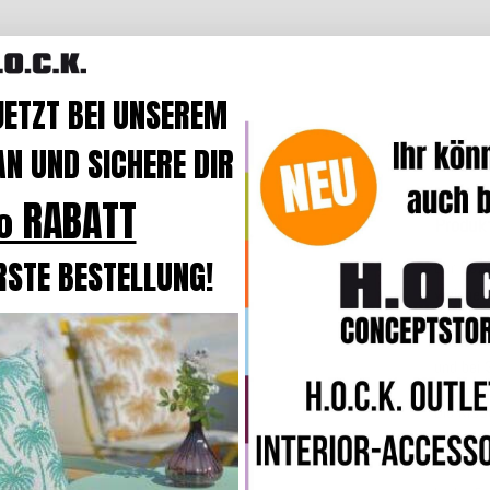
JETZT BEI UNSEREM
N UND SICHERE DIR
Beschre
 RABATT
Produk
RSTE BESTELLUNG!
Der Bez
weiche
O
Durch e
und bei
Die Kiss
Kissen