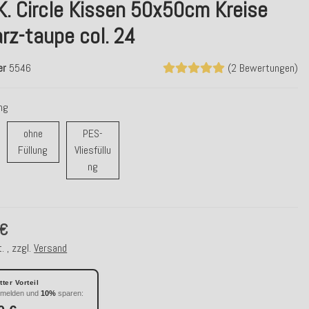
K. Circle Kissen 50x50cm Kreise
rz-taupe col. 24
er
5546
(2 Bewertungen)
ung
ohne
PES-
ohne Füllung
Füllung
Vliesfüllu
r / Daunenfüllung
PES-Vliesfüllung
ng
 €
. , zzgl.
Versand
ter Vorteil
nmelden und
10%
sparen: