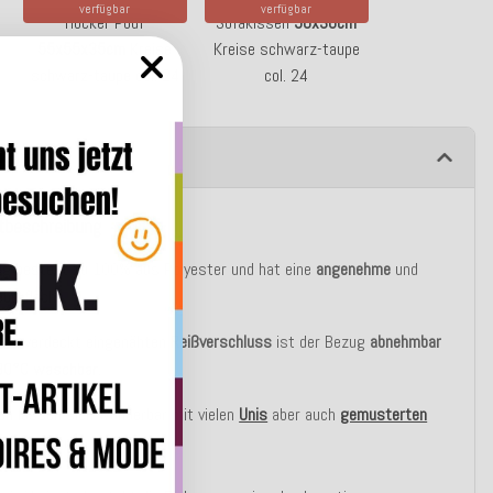
verfügbar
verfügbar
Hocker Pouf
Sofakissen
50x30cm
55x55x35cm
Kreise
Kreise schwarz-taupe
schwarz-taupe col. 24
col. 24
ibung
tbeschreibung
ug besteht zu 100% aus Polyester und hat eine
angenehme
und
berfläche.
inen verdeckt eingenähten
Reißverschluss
ist der Bezug
abnehmbar
30°C
waschbar
.
en lassen sich wunderbar mit vielen
Unis
aber auch
gemusterten
kombinieren.