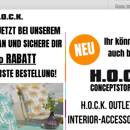
Green Ve
Couch i
JETZT BEI UNSEREM
Merkmal
N UND SICHERE DIR
Angaben
 RABATT
RSTE BESTELLUNG!
Weitere Produkte aus der Serie Nobile Samt
Top bewertet
Top bewertet