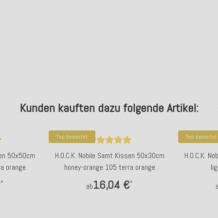
Kunden kauften dazu folgende Artikel:
Top bewertet
Top bewertet
ssen 50x50cm
H.O.C.K. Nobile Samt Kissen 50x30cm
H.O.C.K. N
ra orange
honey-orange 105 terra orange
li
€
16,04 €
*
*
ab