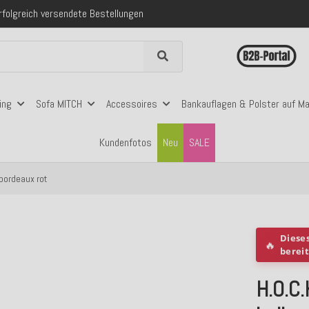
 mit Klarna, PayPal & Amazon Pay
nerhalb Deutschlands ab 99€ Bestellwert
folgreich versendete Bestellungen
 mit Klarna, PayPal & Amazon Pay
nerhalb Deutschlands ab 99€ Bestellwert
ing
Sofa MITCH
Accessoires
Bankauflagen & Polster auf M
Kundenfotos
Neu
SALE
bordeaux rot
Diese
🔥
berei
H.O.C