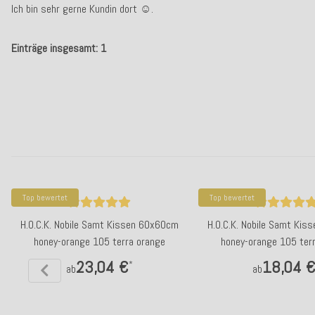
Ich bin sehr gerne Kundin dort ☺️.
Einträge insgesamt: 1
Top bewertet
Top bewertet
H.O.C.K. Nobile Samt Kissen 60x60cm
H.O.C.K. Nobile Samt Ki
honey-orange 105 terra orange
honey-orange 105 ter
23,04 €
18,04 
*
ab
ab