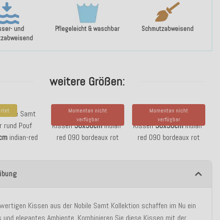
ser- und
Pflegeleicht & waschbar
Schmutzabweisend
tzabweisend
weitere Größen:
rtet
Momentan nicht
Momentan nicht
. Nobile Samt
H.O.C.K. Nobile Samt
H.O.C.K. Nobile Samt
verfügbar
verfügbar
r rund Pouf
Kissen
50x50cm
indian-
Kissen
50x30cm
indian-
cm
indian-red
red 090 bordeaux rot
red 090 bordeaux rot
ibung
wertigen Kissen aus der Nobile Samt Kollektion schaffen im Nu ein
es und elegantes Ambiente. Kombinieren Sie diese Kissen mit der