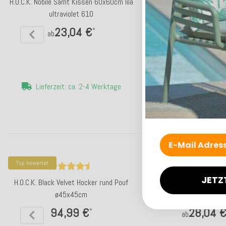
H.O.C.K. Nobile Samt Kissen 60x60cm lila
H.O.C.K. Nobile Samt Ki
ultraviolet 610
salmon 615 lac
23,04 €
23,04 
*
ab
ab
Lieferzeit: ca. 2-4 Werktage
Lieferzeit: ca. 2-
Top bewertet
Top bewertet
JETZ
H.O.C.K. Black Velvet Hocker rund Pouf
H.O.C.K. Black Velvet Ki
ø45x45cm
94,99 €
28,04 
*
ab