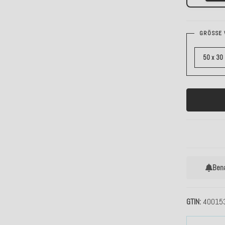
GRÖSSE 
50 x 30
Ben
GTIN
40015