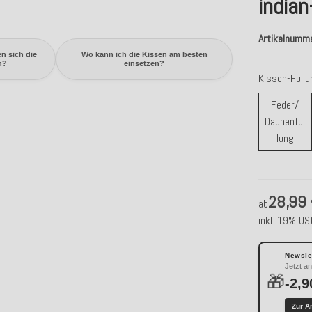
indian
Artikelnumm
en sich die
Wo kann ich die Kissen am besten
n?
einsetzen?
Kissen-Füll
Feder/
Daunenfül
Fede
lung
28,99
ab
inkl. 19% USt
Newslet
Jetzt a
🎁
-2,9
Zur A