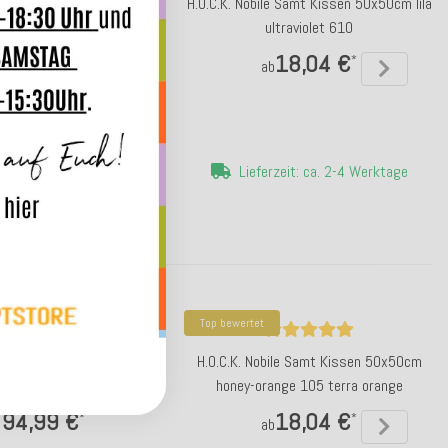
obile Samt Kissen 60x60cm
H.O.C.K. Nobile Samt Kissen 50x50cm lila
-sky-blue 016 blau
ultraviolet 610
23,04 €
18,04 €
*
*
ab
ab
erzeit: ca. 5-7 Werktage
Lieferzeit: ca. 2-4 Werktage
Top bewertet
bile Samt Hocker rund Pouf
H.O.C.K. Nobile Samt Kissen 50x50cm
x45cm indian-red
honey-orange 105 terra orange
94,99 €
18,04 €
*
*
ab