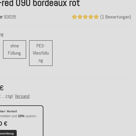
-red 090 bordeaux rot
er
93035
(1 Bewertungen)
ung
ohne
PES-
ohne Füllung
Füllung
Vliesfüllu
r/ Daunenfüllung
PES-Vliesfüllung
ng
 €
. , zzgl.
Versand
ter Vorteil
nmelden und
10%
sparen:
0 €
nmeldung