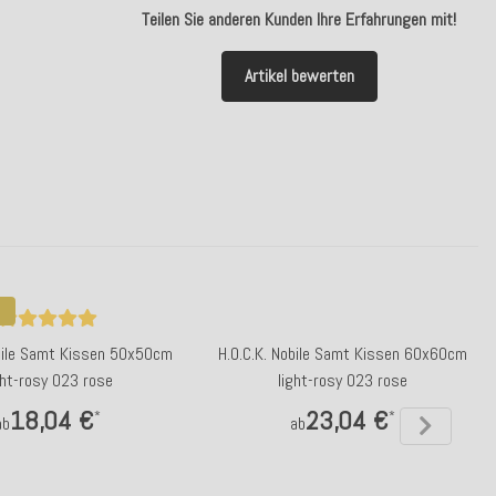
Teilen Sie anderen Kunden Ihre Erfahrungen mit!
Artikel bewerten
obile Samt Kissen 50x50cm
H.O.C.K. Nobile Samt Kissen 60x60cm
ght-rosy 023 rose
light-rosy 023 rose
18,04 €
23,04 €
*
*
ab
ab