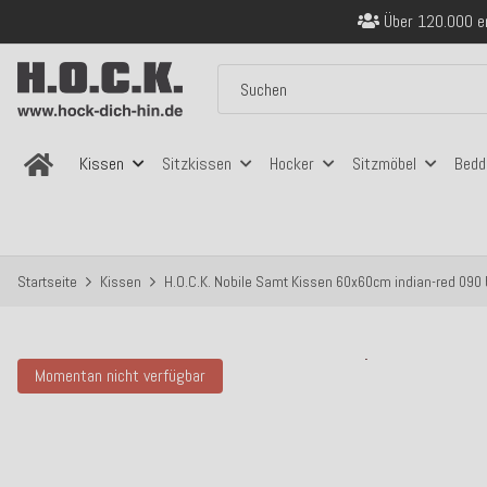
Sicher bezahlen
Kostenloser Versand in
Über 120.000 er
Sicher bezahlen
Kostenloser Versand in
Kissen
Sitzkissen
Hocker
Sitzmöbel
Bedd
Startseite
Kissen
H.O.C.K. Nobile Samt Kissen 60x60cm indian-red 090 
Momentan nicht verfügbar