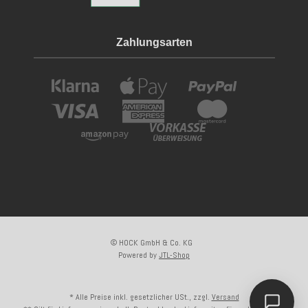
Zahlungsarten
© HOCK GmbH & Co. KG
Powered by
JTL-Shop
Kundenliebling
* Alle Preise inkl. gesetzlicher USt., zzgl.
Versand
Dieser Artikel ist
hervorragend bewertet