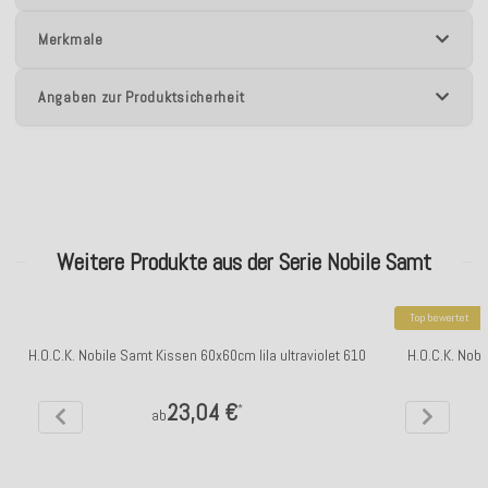
Merkmale
Angaben zur Produktsicherheit
Weitere Produkte aus der Serie Nobile Samt
Top bewertet
H.O.C.K. Nobile Samt Kissen 60x60cm lila ultraviolet 610
H.O.C.K. Nob
23,04 €
*
ab