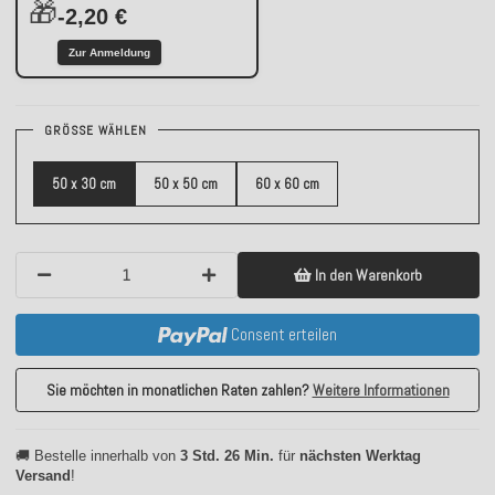
🎁
-2,20 €
Zur Anmeldung
GRÖSSE WÄHLEN
50 x 30 cm
50 x 50 cm
60 x 60 cm
In den Warenkorb
Consent erteilen
Sie möchten in monatlichen Raten zahlen?
Weitere Informationen
🚚 Bestelle innerhalb von
3 Std. 26 Min.
für
nächsten Werktag
Versand
!