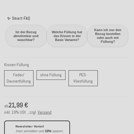
✨ Smart-FAQ
Kann ich nur den
Ist der Bezug
Welche Füllung hat
Bezug bestellen
abnehmbar und
das Kissen in der
oder auch mit
waschbar?
Basic Variante?
Füllung?
Kissen-Füllung
ohne Füllung
Feder/
ohne Füllung
PES-
Feder/ Daunenfüllung
PES-Vliesfüllung
Daunenfüllung
Vliesfüllung
21,99 €
ab
inkl. 19% USt. , zzgl.
Versand
Newsletter Vorteil
Jetzt anmelden und
10%
sparen: