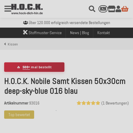
Kostenloser Versand innerhalb Deutschlands ab 99€ Bestellwert
Über 120.000 erfolgreich versendete Bestellungen
Sicher bezahlen mit Klarna, PayPal & Amazon Pay
Kostenloser Versand innerhalb Deutschlands ab 99€ Bestellwert
Stoffmuster-Service
News | Blog
Kontakt
Über 120.000 erfolgreich versendete Bestellungen
Sicher bezahlen mit Klarna, PayPal & Amazon Pay
Kissen
Kostenloser Versand innerhalb Deutschlands ab 99€ Bestellwert
🔥
500+
mal bestellt
H.O.C.K. Nobile Samt Kissen 50x30cm
deep-sky-blue 016 blau
Artikelnummer
93016
(1 Bewertungen)
Top bewertet