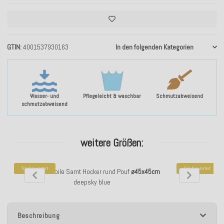
GTIN
4001537930163
In den folgenden Kategorien
Wasser- und
Pflegeleicht & waschbar
Schmutzabweisend
schmutzabweisend
weitere Größen:
Top bewertet
Top bewertet
H.O.C.K. Nobile Samt Hocker rund Pouf
ø45x45cm
H.O.C.K. Nobil
deepsky blue
Beschreibung