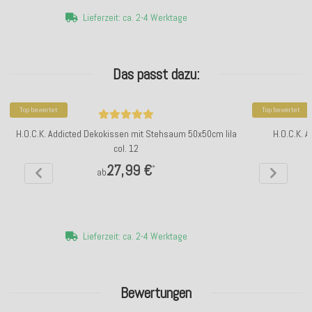
Lieferzeit: ca. 2-4 Werktage
Das passt dazu:
Top bewertet
Top bewertet
H.O.C.K. Addicted Dekokissen mit Stehsaum 50x50cm lila
H.O.C.K. 
col. 12
27,99 €
*
ab
Lieferzeit: ca. 2-4 Werktage
Bewertungen