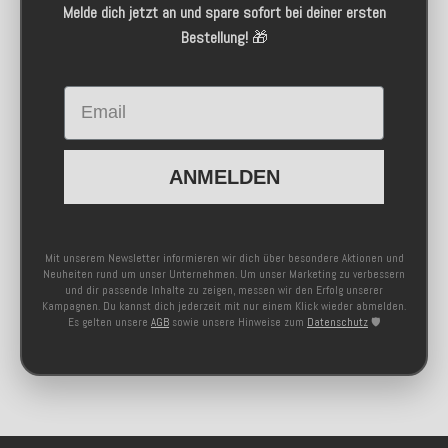
Melde dich jetzt an und spare sofort bei deiner ersten
Bestellung!
🎁
Email
ANMELDEN
Mit unserem Newsletter informieren wir dich über besondere Aktionen und
Neuheiten rund um unser Unternehmen. Um unser Marketing zu verbessern
und dir passende Inhalte zu zeigen, messen wir den Erfolg unserer
Kampagnen. Du kannst dich jederzeit mit nur einem Klick wieder abmelden.
Es gelten unsere
AGB
sowie unsere Hinweise zum
Datenschutz
🛡️