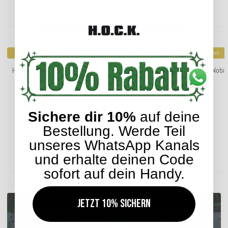
Kunden kauften dazu folgende Artikel:
Top bewertet
Top bewertet
H.O.C.K. Nobile Samt Kissen 50x50cm deep-sky-blue 016
H.O.C.K. Nobi
blau
18,04 €
*
ab
Sichere dir 10%
auf deine
Bestellung. Werde Teil
unseres WhatsApp Kanals
Lieferzeit: ca. 5-7 Werktage
und erhalte deinen Code
ENTDECKEN SIE UNSER SORTIMENT
sofort auf dein Handy.
Jetzt 10% sichern