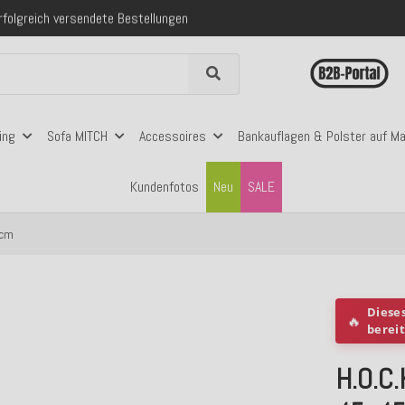
folgreich versendete Bestellungen
 mit Klarna, PayPal & Amazon Pay
nerhalb Deutschlands ab 99€ Bestellwert
folgreich versendete Bestellungen
 mit Klarna, PayPal & Amazon Pay
nerhalb Deutschlands ab 99€ Bestellwert
ing
Sofa MITCH
Accessoires
Bankauflagen & Polster auf M
Kundenfotos
Neu
SALE
6cm
Diese
🔥
berei
H.O.C.