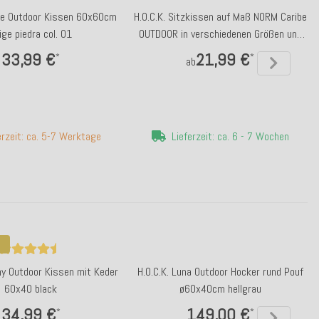
ibe Outdoor Kissen 60x60cm
H.O.C.K. Sitzkissen auf Maß NORM Caribe
ige piedra col. 01
OUTDOOR in verschiedenen Größen und
Farben
33,99 €
21,99 €
*
*
ab
erzeit: ca. 5-7 Werktage
Lieferzeit: ca. 6 - 7 Wochen
my Outdoor Kissen mit Keder
H.O.C.K. Luna Outdoor Hocker rund Pouf
60x40 black
ø60x40cm hellgrau
34,99 €
149,00 €
*
*