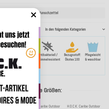
Auf Wunschzettel
37054159
In den folgenden Kategorien
- und
UV-
Antibakteriell /
Bezugsstoff:
Pflegeleicht
weisend
beständig
schimmelresistent
Ökotex 100
& waschbar
(UV-Wert 6 -
7 von 8)
weitere Größen:
Caribe Outdoor
H.O.C.K. Caribe Outdoor
H.O.C.K. Caribe Outdoor
H