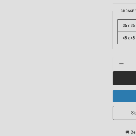
GRÖSSE 
35 x 35 
45 x 45
Si
🚚 Be