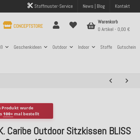
Stoffmuster-Service
News | Blog
Kontakt
Warenkorb
CONCEPTSTORE
0 Artikel
0,00 €
aß
Geschenkideen
Outdoor
Indoor
Stoffe
Gutschein
s Produkt wurde
ts
100+
mal bestellt
K. Caribe Outdoor Sitzkissen BLISS