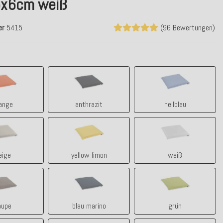
x6cm weiß
er
5415
(96 Bewertungen)
orange
anthrazit
hellblau
ange
anthrazit
hellblau
beige
yellow limon
weiß
eige
yellow limon
weiß
taupe
blau marino
grün
aupe
blau marino
grün