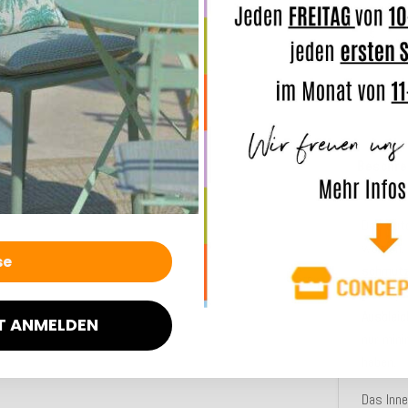
Matra
50x50
Beschre
Das Out
worden. 
schmut
(von 8).
Ausblei
T ANMELDEN
nur mini
haben.
Das Inne