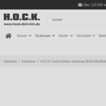
Über 120.000 er
Sicher bezahlen
Kostenloser Versand in
Über 120.000 er
Sicher bezahlen
Kostenloser Versand in
Kissen
Sitzkissen
Hocker
Sitzmöbel
Bedd
Startseite
Sitzkissen
H.O.C.K. Caribe Outdoor Sitzkissen BLISS 45x45x