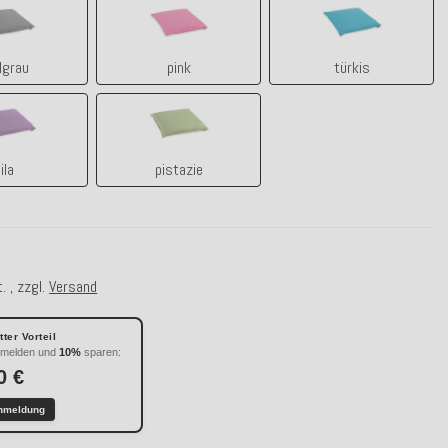
hellgrau
pink
türkis
lgrau
pink
türkis
lila
pistazie
lila
pistazie
. , zzgl.
Versand
ter Vorteil
nmelden und
10%
sparen:
0 €
nmeldung