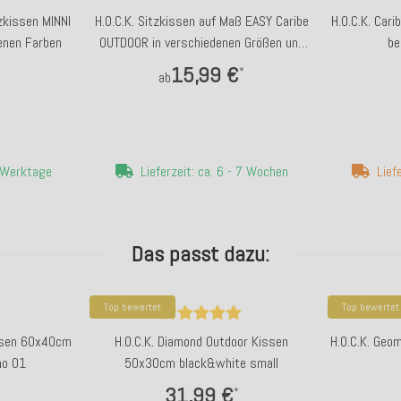
tzkissen MINNI
H.O.C.K. Sitzkissen auf Maß EASY Caribe
H.O.C.K. Car
enen Farben
OUTDOOR in verschiedenen Größen und
be
Farben
15,99 €
*
ab
4 Werktage
Lieferzeit: ca. 6 - 7 Wochen
Lief
Das passt dazu:
Top bewertet
Top bewertet
issen 60x40cm
H.O.C.K. Diamond Outdoor Kissen
H.O.C.K. Geo
mo 01
50x30cm black&white small
31,99 €
*