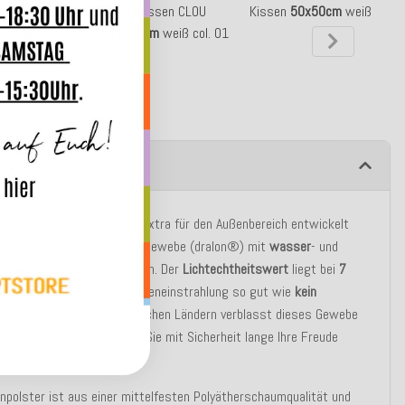
tzenkissen
Sitzkissen CLOU
Kissen
50x50cm
weiß
x10cm
weiß
40x40x5cm
weiß col. 01
ibung
door Sitzkissen
Caribe
ist extra für den Außenbereich entwickelt
Der Bezug ist ein Polyacrylgewebe (dralon®) mit
wasser
- und
zabweisenden
Eigenschaften. Der
Lichtechtheitswert
liegt bei
7
 Somit ist bei normaler Sonneneinstrahlung so gut wie
kein
chen
möglich. Selbst in südlichen Ländern verblasst dieses Gewebe
mal. Ein Sitzkissen an dem Sie mit Sicherheit lange Ihre Freude
npolster ist aus einer mittelfesten Polyätherschaumqualität und