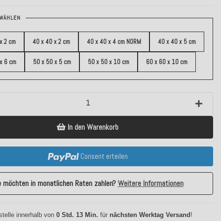
WÄHLEN
x 2 cm
40 x 40 x 2 cm
40 x 40 x 4 cm NORM
40 x 40 x 5 cm
 x 6 cm
50 x 50 x 5 cm
50 x 50 x 10 cm
60 x 60 x 10 cm
In den Warenkorb
Consent erteilen
e möchten in monatlichen Raten zahlen?
Weitere Informationen
stelle innerhalb von
0 Std. 13 Min.
für
nächsten Werktag Versand
!