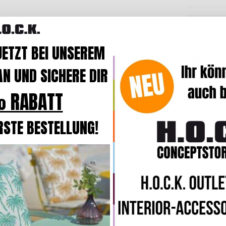
JETZT BEI UNSEREM
GTIN
40015
N UND SICHERE DIR
 RABATT
Wasser
RSTE BESTELLUNG!
schmutzab
H.O.C.K. 