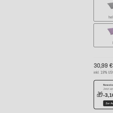
hel
30,99 €
inkl. 19% USt
Newslet
Jetzt a
🎁
-3,1
Zur A