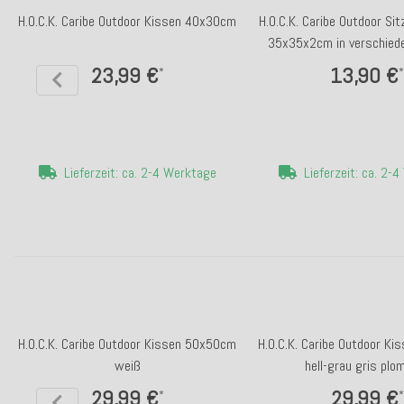
H.O.C.K. Caribe Outdoor Kissen 40x30cm
H.O.C.K. Caribe Outdoor Si
35x35x2cm in verschied
23,99 €
13,90 €
*
*
Lieferzeit: ca. 2-4 Werktage
Lieferzeit: ca. 2-
H.O.C.K. Caribe Outdoor Kissen 50x50cm
H.O.C.K. Caribe Outdoor K
weiß
hell-grau gris plo
29,99 €
29,99 €
*
*