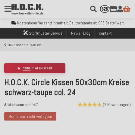
Kostenloser Versand innerhalb Deutschlands ab 99€ Bestellwert
Über 120.000 erfolgreich versendete Bestellungen
Sicher bezahlen mit Klarna, PayPal & Amazon Pay
Stoffmuster-Service
News | Blog
Kontakt
Kostenloser Versand innerhalb Deutschlands ab 99€ Bestellwert
Über 120.000 erfolgreich versendete Bestellungen
Dekokissen 50x30 cm
Sicher bezahlen mit Klarna, PayPal & Amazon Pay
Kostenloser Versand innerhalb Deutschlands ab 99€ Bestellwert
🔥
100+
mal bestellt
H.O.C.K. Circle Kissen 50x30cm Kreise
schwarz-taupe col. 24
Artikelnummer
5547
(1 Bewertungen)
Momentan nicht verfügbar