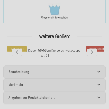
Pflegeleicht & waschbar
weitere Größen:
Top bewertet
Momentan nicht ver
H.O.C.K. Circle Kissen
50x50cm
Kreise schwarz-taupe
H.O.C.K. Circl
col. 24
Kre
Beschreibung
Merkmale
Angaben zur Produktsicherheit