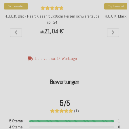
Top bewertet
Top bewertet
H.O.C.K. Black Heart Kissen 50x30cm Herzen schwarz-taupe
H.O.C.K. Black
col. 24
21,04 €
*
ab
Lieferzeit: ca. 14 Werktage
Bewertungen
5
/5
(1)
5 Sterne
1
4 Sterne
0