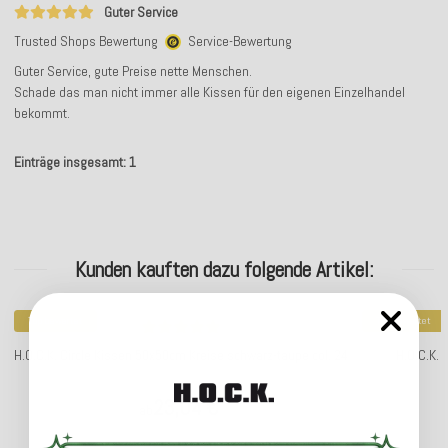
Guter Service
Trusted Shops Bewertung
Service-Bewertung
Guter Service, gute Preise nette Menschen.
Schade das man nicht immer alle Kissen für den eigenen Einzelhandel
bekommt.
Einträge insgesamt: 1
Kunden kauften dazu folgende Artikel:
Top bewertet
Top bewertet
H.O.C.K. Circle Kissen 50x50cm Kreise schwarz-taupe col. 24
H.O.C.K.
23,04 €
*
ab