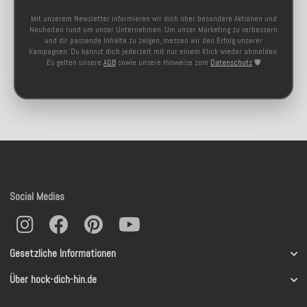
Mit unserem Newsletter informieren wir dich über besondere Aktionen und
Neuheiten rund um unser Unternehmen. Um unser Marketing zu verbessern
und dir passende Inhalte zu zeigen, messen wir den Erfolg unserer
Kampagnen. Du kannst dich jederzeit mit nur einem Klick wieder abmelden.
Es gelten unsere
AGB
sowie unsere Hinweise zum
Datenschutz
🛡️
Social Medias
Gesetzliche Informationen
Über hock-dich-hin.de