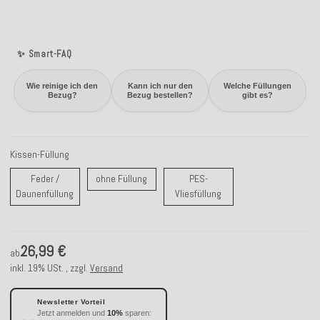
✨ Smart-FAQ
Wie reinige ich den
Kann ich nur den
Welche Füllungen
Bezug?
Bezug bestellen?
gibt es?
Kissen-Füllung
ohne Füllung
Feder /
ohne Füllung
PES-
Feder / Daunenfüllung
PES-Vliesfüllung
Daunenfüllung
Vliesfüllung
26,99 €
ab
inkl. 19% USt. , zzgl.
Versand
Newsletter Vorteil
Jetzt anmelden und
10%
sparen: