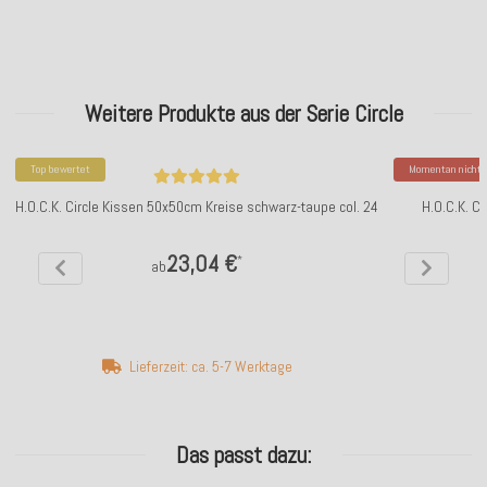
Weitere Produkte aus der Serie Circle
Top bewertet
Momentan nicht v
H.O.C.K. Circle Kissen 50x50cm Kreise schwarz-taupe col. 24
H.O.C.K. C
23,04 €
*
ab
Lieferzeit: ca. 5-7 Werktage
Das passt dazu: