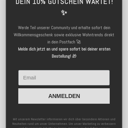
DEIN 10% GUTSCHEIN WARTET!
✨
Werde Teil unserer Community und erhalte sofort dein
Willkommensgeschenk sowie exklusive Wohntrends direkt
in dein Postfach 🚀
Melde dich jetzt an und spare sofort bei deiner ersten
Bestellung!
🎁
Email
ANMELDEN
Mit unserem Newsletter informieren wir dich über besondere Aktionen und
Neuheiten rund um unser Unternehmen. Um unser Marketing zu verbessern