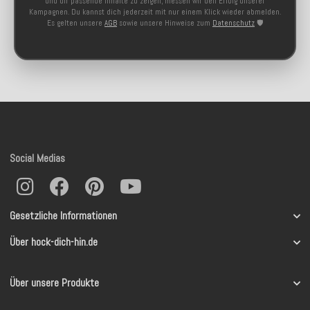
und dir passende Inhalte zu zeigen, messen wir den Erfolg unserer
Kampagnen. Du kannst dich jederzeit mit nur einem Klick wieder abmelden.
Es gelten unsere
AGB
sowie unsere Hinweise zum
Datenschutz
🛡️
Social Medias
Gesetzliche Informationen
Über hock-dich-hin.de
Über unsere Produkte