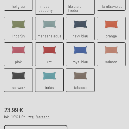
hellgrau
himbeer
lila claro
lila ultraviolet
raspberry
flieder
lindgrün
manzana aqua
navy-blau
orange
lindgrün
manzana aqua
navy-blau
orange
pink
rot
royal blau
salmon
pink
rot
royal blau
salmon
schwarz
türkis
tabacco
schwarz
türkis
tabacco
23,99 €
inkl. 19% USt. , zzgl.
Versand