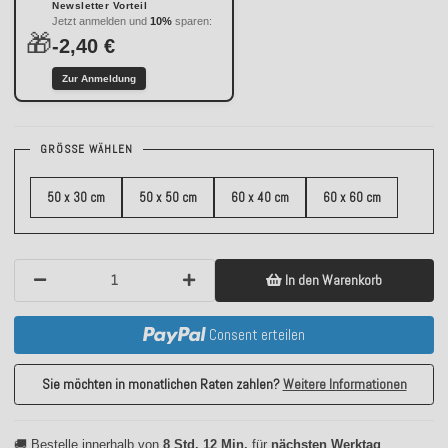
Newsletter Vorteil
Jetzt anmelden und
10%
sparen:
🎁
-2,40 €
Zur Anmeldung
GRÖSSE WÄHLEN
50 x 30 cm
50 x 50 cm
60 x 40 cm
60 x 60 cm
In den Warenkorb
Consent erteilen
Sie möchten in monatlichen Raten zahlen?
Weitere Informationen
🚚 Bestelle innerhalb von
8 Std. 12 Min.
für
nächsten Werktag