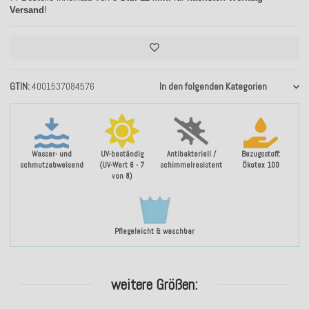
Versand
!
GTIN
4001537084576
In den folgenden Kategorien
Wasser- und
UV-beständig
Antibakteriell /
Bezugsstoff:
schmutzabweisend
(UV-Wert 6 - 7
schimmelresistent
Ökotex 100
von 8)
Pflegeleicht & waschbar
weitere Größen: