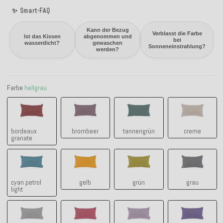
✨ Smart-FAQ
Kann der Bezug
Verblasst die Farbe
Ist das Kissen
abgenommen und
bei
wasserdicht?
gewaschen
Sonneneinstrahlung?
werden?
Farbe
hellgrau
bordeaux granate
brombeer
tannengrün
creme
bordeaux
brombeer
tannengrün
creme
granate
cyan petrol light
gelb
grün
grau
cyan petrol
gelb
grün
grau
light
hellgrau
himbeer raspberry
lila claro flieder
lila ultravio