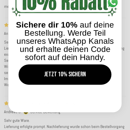
meine Outdoorkissen sind wirklich toll, gute Qualität und klasse Farben
Sichere dir 10%
auf deine
Sehr gute Ware! Hochwertig
Bestellung. Werde Teil
Andreas S.
Service-Bewertung
unseres WhatsApp Kanals
Sehr gute Ware.
und erhalte deinen Code
Lieferung erfolgte prompt. Nachlieferung wurde schon beim Bestellvorgang
exakt im voraus mitgeteilt und wurden dann termingerecht nachgeliefert.
sofort auf dein Handy.
Sehr gute Kundenbetreuung.
Wir haben insgesamt 15 Kissen bestellt. Ware ist hochwertig und hat ein
sehr gutes Preis Leistung Verhältnis.
Jetzt 10% sichern
Immer wieder.
Werden bestimmt noch weitere Ware dort bestellen.
Sehr gute Ware! Hochwertig
Andreas S.
Service-Bewertung
Sehr gute Ware.
Lieferung erfolgte prompt. Nachlieferung wurde schon beim Bestellvorgang