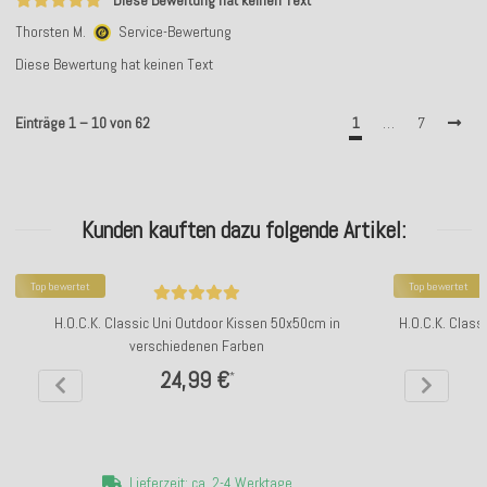
Diese Bewertung hat keinen Text
Thorsten M.
Service-Bewertung
Diese Bewertung hat keinen Text
Einträge 1 – 10 von 62
1
…
7
Kunden kauften dazu folgende Artikel:
Top bewertet
Top bewertet
H.O.C.K. Classic Uni Outdoor Kissen 50x50cm in
H.O.C.K. Clas
verschiedenen Farben
24,99 €
*
Lieferzeit: ca. 2-4 Werktage