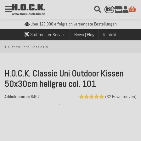
Kostenloser Versand innerhalb Deutschlands ab 99€ Bestellwert
Über 120.000 erfolgreich versendete Bestellungen
Sicher bezahlen mit Klarna, PayPal & Amazon Pay
Kostenloser Versand innerhalb Deutschlands ab 99€ Bestellwert
Stoffmuster-Service
News | Blog
Kontakt
Über 120.000 erfolgreich versendete Bestellungen
Sicher bezahlen mit Klarna, PayPal & Amazon Pay
Outdoor Serie Classic Uni
Kostenloser Versand innerhalb Deutschlands ab 99€ Bestellwert
H.O.C.K. Classic Uni Outdoor Kissen
50x30cm hellgrau col. 101
Artikelnummer
8457
(62 Bewertungen)