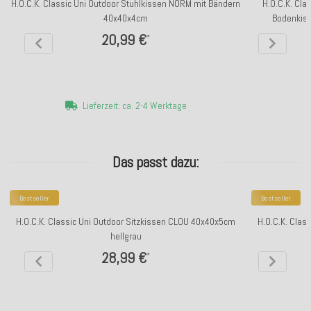
H.O.C.K. Classic Uni Outdoor Stuhlkissen NORM mit Bändern
H.O.C.K. Cla
40x40x4cm
Bodenkiss
20,99 €
*
Lieferzeit: ca. 2-4 Werktage
Das passt dazu:
Bestseller
Bestseller
H.O.C.K. Classic Uni Outdoor Sitzkissen CLOU 40x40x5cm
H.O.C.K. Clas
hellgrau
28,99 €
*