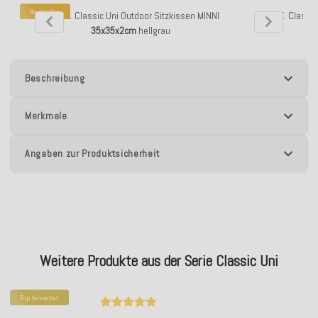
Bestseller
H.O.C.K. Classic Uni Outdoor Sitzkissen MINNI
H.O.C.K. Classi
35x35x2cm
hellgrau
Beschreibung
Merkmale
Angaben zur Produktsicherheit
Weitere Produkte aus der Serie Classic Uni
Top bewertet