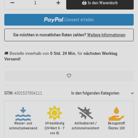
In den Warenkorb
Consent erteilen
Sie möchten in monatlichen Raten zahlen?
Weitere Informationen
🚚 Bestelle innerhalb von
0 Std. 24 Min.
für
nächsten Werktag
Versand
!
GTIN
4001537054111
In den folgenden Kategorien
Wasser- und
UV-beständig
Antibakteriell /
Bezugsstoff:
schmutzabweisend
(UV-Wert 6 - 7
schimmelresistent
Ökotex 100
von 8)