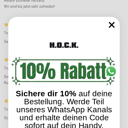
Relativ schneller Versand.
Wir sind bis jetzt sehr zufrieden!
Sehr zuverlässig und pünktlich.
Trusted Shops Bewertung
Service-Bewertung
Sehr zuverlässig und pünktlich.
Tolle Wate, toller Service
Trusted Shops Bewertung
Service-Bewertung
Die Kissen kamen schnell, tolle Qualität. Einzig, dass es keinen
Rücksendeschein gibt, war etwas ungewöhnlich.
Sichere dir 10%
auf deine
Bestellung. Werde Teil
Schöne Kissen
unseres WhatsApp Kanals
Trusted Shops Bewertung
Service-Bewertung
und erhalte deinen Code
Schöne Kissen! Schnell geliefert!
sofort auf dein Handy.