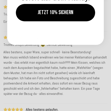
Ein perfekter Kundenservice
Jetzt 10% sichern
Trusted Shops Bewertung
Service-Bewertung
Ein perfekter Kundenservice! Ganz herzlichen Dank!
Besser geht es nicht!!!!
Trusted Shops Bewertung
Service-Bewertung
Alles bestens, super Ware, super schnell - keine Beanstandung!
Man muss wirklich lobend erwähnen wie bei meiner Reklamation gehandelt
wurde - das erlebt man eigentlich kaum noch!!!!!!! Mein Kissen, welches ich
nach dem Auspacken begutachtet habe, hatte einen „Webfehler“ (wegen
dem Muster, hat man ihn nicht sofort gesehen) würde ich laienhaft
behaupten. Ich habe ein Foto und Beschreibung zugeschickt und habe
postwendend die Antwort erhalten, dass sofort ein neuer Bezug raus
geschickt wird und ich den „fehlerhaften“ behalten kann. Ein paar Tage
später war der Bezug da - alles einwandfrei.
Alles bestens gelaufen.