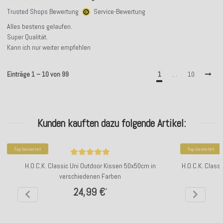
Trusted Shops Bewertung
Service-Bewertung
Alles bestens gelaufen.
Super Qualität.
Kann ich nur weiter empfehlen
Einträge 1 – 10 von 99
1
…
10
Kunden kauften dazu folgende Artikel:
Top bewertet
Top bewertet
H.O.C.K. Classic Uni Outdoor Kissen 50x50cm in
H.O.C.K. Class
verschiedenen Farben
24,99 €
*