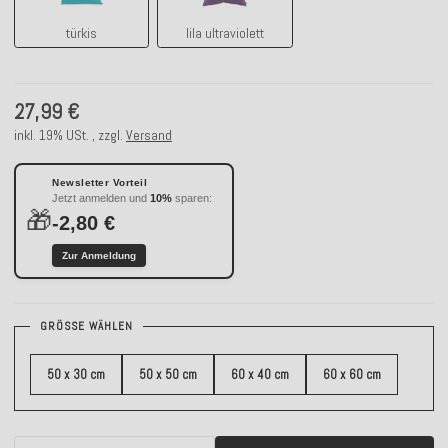
türkis
lila ultraviolett
27,99 €
inkl. 19% USt. , zzgl.
Versand
Newsletter Vorteil
Jetzt anmelden und
10%
sparen:
🎁
-2,80 €
Zur Anmeldung
GRÖSSE WÄHLEN
50 x 30 cm
50 x 50 cm
60 x 40 cm
60 x 60 cm