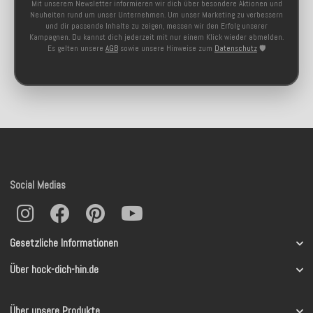
Mit unserem Newsletter informieren wir dich über besondere Aktionen und
Neuheiten rund um unser Unternehmen. Um unser Marketing zu verbessern
und dir passende Inhalte zu zeigen, messen wir den Erfolg unserer
Kampagnen. Du kannst dich jederzeit mit nur einem Klick wieder abmelden.
Es gelten unsere
AGB
sowie unsere Hinweise zum
Datenschutz
🛡️
Social Medias
Gesetzliche Informationen
Über hock-dich-hin.de
Über unsere Produkte