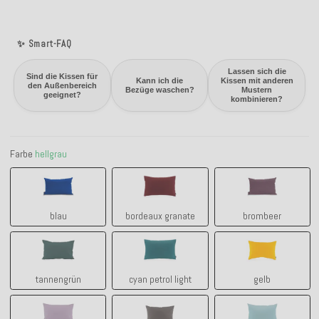
✨ Smart-FAQ
Lassen sich die
Sind die Kissen für
Kann ich die
Kissen mit anderen
den Außenbereich
Bezüge waschen?
Mustern
geeignet?
kombinieren?
Farbe
hellgrau
blau
bordeaux granate
brombeer
blau
bordeaux granate
brombeer
tannengrün
cyan petrol light
gelb
tannengrün
cyan petrol light
gelb
lila claro - flieder
grau
manzana aqu