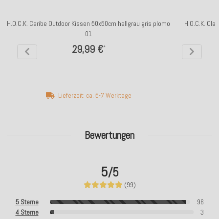
H.O.C.K. Caribe Outdoor Kissen 50x50cm hellgrau gris plomo
H.O.C.K. Cla
01
29,99 €
*
Lieferzeit: ca. 5-7 Werktage
Bewertungen
5
/5
(99)
5 Sterne
96
4 Sterne
3