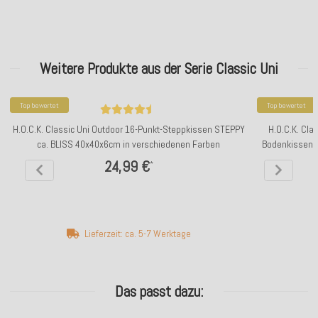
Weitere Produkte aus der Serie Classic Uni
Top bewertet
Top bewertet
H.O.C.K. Classic Uni Outdoor 16-Punkt-Steppkissen STEPPY
H.O.C.K. Cla
ca. BLISS 40x40x6cm in verschiedenen Farben
Bodenkissen 
24,99 €
*
Lieferzeit: ca. 5-7 Werktage
Das passt dazu: