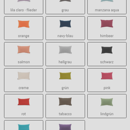
lila claro - flieder
grau
manzana aqua
orange
navy-blau
himbeer
orange
navy-blau
himbeer
salmon
hellgrau
schwarz
salmon
hellgrau
schwarz
creme
grün
pink
creme
grün
pink
rot
tabacco
lindgrün
rot
tabacco
lindgrün
türkis
lila ultraviolett