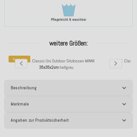
Pflegeleicht & waschbar
weitere Größen:
Bestseller
H.O.C.K. Classic Uni Outdoor Sitzkissen MINNI
H.O.C.K. Classi
35x35x2cm
hellgrau
Beschreibung
Merkmale
Angaben zur Produktsicherheit