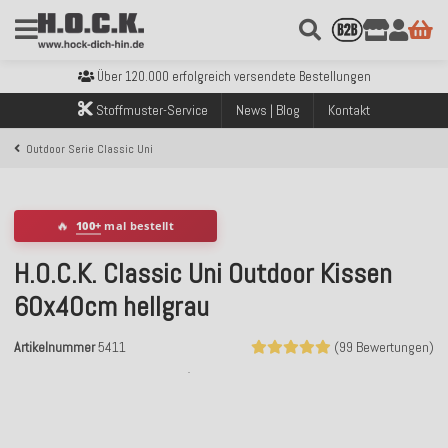
Kostenloser Versand innerhalb Deutschlands ab 99€ Bestellwert
Über 120.000 erfolgreich versendete Bestellungen
Sicher bezahlen mit Klarna, PayPal & Amazon Pay
Stoffmuster-Service
News | Blog
Kontakt
Kostenloser Versand innerhalb Deutschlands ab 99€ Bestellwert
Über 120.000 erfolgreich versendete Bestellungen
Outdoor Serie Classic Uni
Sicher bezahlen mit Klarna, PayPal & Amazon Pay
Kostenloser Versand innerhalb Deutschlands ab 99€ Bestellwert
🔥
100+
mal bestellt
H.O.C.K. Classic Uni Outdoor Kissen
60x40cm hellgrau
Artikelnummer
5411
(99 Bewertungen)