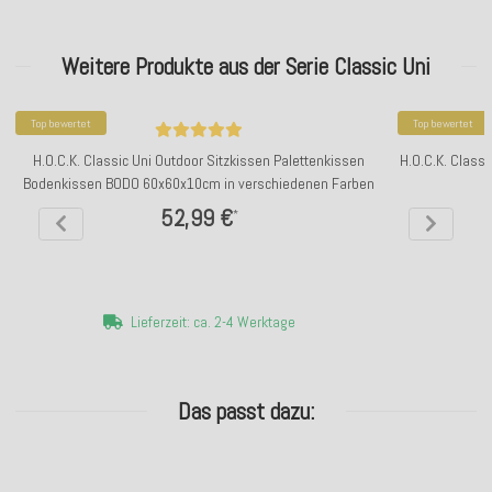
Weitere Produkte aus der Serie Classic Uni
Top bewertet
Top bewertet
H.O.C.K. Classic Uni Outdoor Sitzkissen Palettenkissen
H.O.C.K. Class
Bodenkissen BODO 60x60x10cm in verschiedenen Farben
52,99 €
*
Lieferzeit: ca. 2-4 Werktage
Das passt dazu: