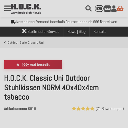
Kostenloser Versand innerhalb Deutschlands ab 99€ Bestellwert
Über 120.000 erfolgreich versendete Bestellungen
Sicher bezahlen mit Klarna, PayPal & Amazon Pay
Stoffmuster-Service
News | Blog
Kontakt
Kostenloser Versand innerhalb Deutschlands ab 99€ Bestellwert
Über 120.000 erfolgreich versendete Bestellungen
Outdoor Serie Classic Uni
Sicher bezahlen mit Klarna, PayPal & Amazon Pay
Kostenloser Versand innerhalb Deutschlands ab 99€ Bestellwert
🔥
100+
mal bestellt
H.O.C.K. Classic Uni Outdoor
Stuhlkissen NORM 40x40x4cm
tabacco
Artikelnummer
6010
(71 Bewertungen)