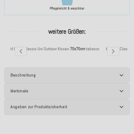
Pflegeleicht & waschbar
weitere Größen:
H.O.C.K. Classic Uni Outdoor Kissen
70x70cm
tabacco
H.O.C.K. Classic
Beschreibung
Merkmale
Angaben zur Produktsicherheit