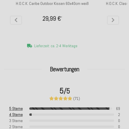
H.O.C.K. Caribe Outdoor Kissen 60x40cm weiß
H.O.C.K. Clas
29,99 €
*
Lieferzeit: ca. 2-4 Werktage
Bewertungen
5
/5
(71)
5 Sterne
69
4 Sterne
2
3 Sterne
0
2 Sterne
0