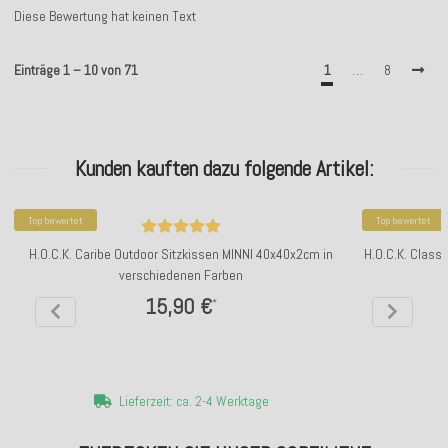
Diese Bewertung hat keinen Text
Einträge 1 – 10 von 71
1
…
8
Kunden kauften dazu folgende Artikel:
Top bewertet
Top bewertet
H.O.C.K. Caribe Outdoor Sitzkissen MINNI 40x40x2cm in
H.O.C.K. Class
verschiedenen Farben
15,90 €
*
Lieferzeit: ca. 2-4 Werktage