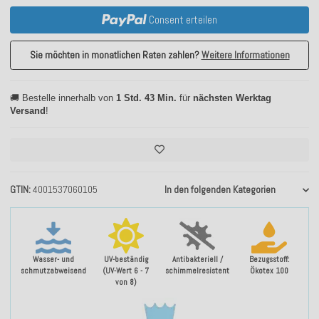
Consent erteilen
Sie möchten in monatlichen Raten zahlen?
Weitere Informationen
🚚 Bestelle innerhalb von
1 Std. 43 Min.
für
nächsten Werktag
Versand
!
GTIN
4001537060105
In den folgenden Kategorien
Wasser- und
UV-beständig
Antibakteriell /
Bezugsstoff:
schmutzabweisend
(UV-Wert 6 - 7
schimmelresistent
Ökotex 100
von 8)