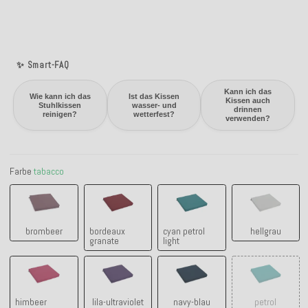
✨ Smart-FAQ
Kann ich das
Wie kann ich das
Ist das Kissen
Kissen auch
Stuhlkissen
wasser- und
drinnen
reinigen?
wetterfest?
verwenden?
Farbe
tabacco
brombeer
bordeaux granate
cyan petrol light
hellgrau
brombeer
bordeaux
cyan petrol
hellgrau
granate
light
himbeer raspberry
lila-ultraviolet
navy-blau
petrol
himbeer
lila-ultraviolet
navy-blau
petrol