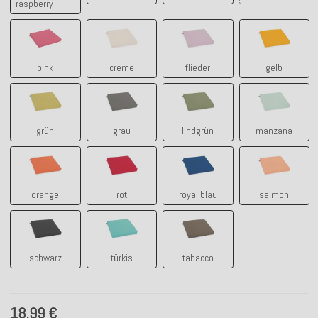
raspberry
pink
creme
flieder
gelb
pink
creme
flieder
gelb
grün
grau
lindgrün
manzana
grün
grau
lindgrün
manzana
orange
rot
royal blau
salmon
orange
rot
royal blau
salmon
schwarz
türkis
tabacco
schwarz
türkis
tabacco
18,99 €