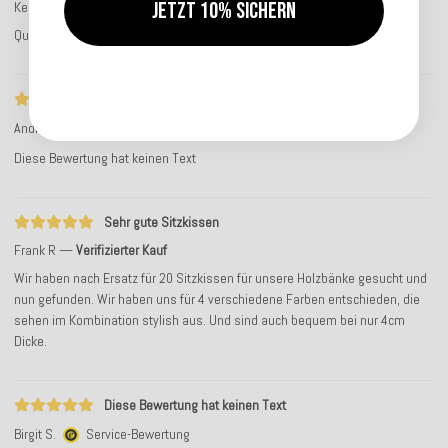
Jetzt 10% sichern
Kerstin P
Verifizierter Kauf
Qualität und Preis sind top.
Diese Bewertung hat keinen Text
Andrea S.
Service-Bewertung
Diese Bewertung hat keinen Text
Sehr gute Sitzkissen
Frank R
Verifizierter Kauf
Wir haben nach Ersatz für 20 Sitzkissen für unsere Holzbänke gesucht und
nun gefunden. Wir haben uns für 4 verschiedene Farben entschieden, die
sehen im Kombination stylish aus. Und sind auch bequem bei nur 4cm
Dicke.
Diese Bewertung hat keinen Text
Birgit S.
Service-Bewertung