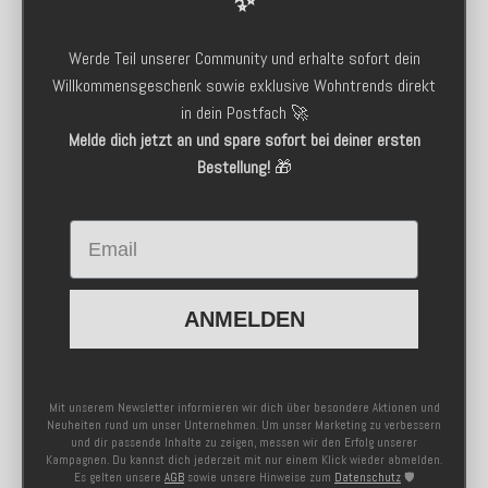
✨
Werde Teil unserer Community und erhalte sofort dein
Willkommensgeschenk sowie exklusive Wohntrends direkt
in dein Postfach 🚀
Melde dich jetzt an und spare sofort bei deiner ersten
Bestellung!
🎁
Email
ANMELDEN
Mit unserem Newsletter informieren wir dich über besondere Aktionen und
Neuheiten rund um unser Unternehmen. Um unser Marketing zu verbessern
und dir passende Inhalte zu zeigen, messen wir den Erfolg unserer
Kampagnen. Du kannst dich jederzeit mit nur einem Klick wieder abmelden.
Es gelten unsere
AGB
sowie unsere Hinweise zum
Datenschutz
🛡️