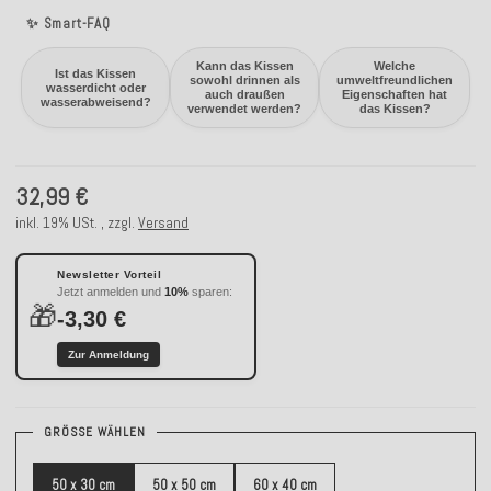
✨ Smart-FAQ
Kann das Kissen
Welche
Ist das Kissen
sowohl drinnen als
umweltfreundlichen
wasserdicht oder
auch draußen
Eigenschaften hat
wasserabweisend?
verwendet werden?
das Kissen?
32,99 €
inkl. 19% USt. , zzgl.
Versand
Newsletter Vorteil
Jetzt anmelden und
10%
sparen:
🎁
-3,30 €
Zur Anmeldung
GRÖSSE WÄHLEN
50 x 30 cm
50 x 50 cm
60 x 40 cm