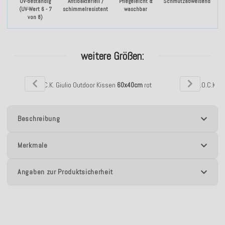
UV-beständig
Antibakteriell /
Pflegeleicht &
Schmutzabweisend
(UV-Wert 6 - 7
schimmelresistent
waschbar
von 8)
weitere Größen:
H.O.C.K. Giulio Outdoor Kissen
60x40cm
rot
H.O.C.K. G
Beschreibung
Merkmale
Angaben zur Produktsicherheit