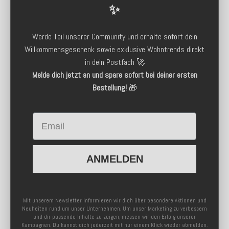
✨
Werde Teil unserer Community und erhalte sofort dein
Willkommensgeschenk sowie exklusive Wohntrends direkt
in dein Postfach 🚀
Melde dich jetzt an und spare sofort bei deiner ersten
Bestellung!
🎁
Email
ANMELDEN
Mit unserem Newsletter informieren wir dich über besondere Aktionen und
Neuheiten rund um unser Unternehmen. Um unser Marketing zu verbessern
und dir passende Inhalte zu zeigen, messen wir den Erfolg unserer
Kampagnen. Du kannst dich jederzeit mit nur einem Klick wieder abmelden.