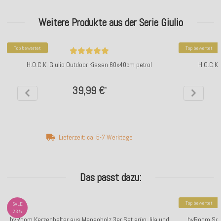
Weitere Produkte aus der Serie Giulio
Top bewertet
Top bewertet
H.O.C.K. Giulio Outdoor Kissen 60x40cm petrol
H.O.C.K
39,99 €
*
Lieferzeit: ca. 5-7 Werktage
Das passt dazu:
Top bewertet
SALE
23%
byRoom Kerzenhalter aus Mangoholz 3er Set grün, lila und
byRoom Sch