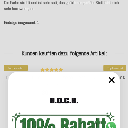
Die Farbe strahlt und ist sehr satt, das gefällt mir gut! Der Stoff fühlt sich
sehr hochwertig an.
Einträge insgesamt: 1
Kunden kauften dazu folgende Artikel:
Top bewertet
Top bewertet
H.O.C.K. Classic Uni Outdoor Kissen 50x50cm PIPE orange
H.O.C.K.
mit Keder grün
30,99 €
*
Lieferzeit: ca. 2-4 Werktage