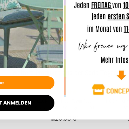
Merkmal
Angaben
Weitere Produkte aus der Serie Tegan
Top bewertet
Top bewertet
n Patch Kissen
H.O.C.K. Harry Hirsch Tegan Patch
H.O.C.K. Harr
T ANMELDEN
. 04
Dekokissen 50x50cm grün col. 04
60x
28,99 €
*
*
ab