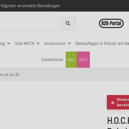
folgreich versendete Bestellungen
 mit Klarna, PayPal & Amazon Pay
nerhalb Deutschlands ab 99€ Bestellwert
folgreich versendete Bestellungen
 mit Klarna, PayPal & Amazon Pay
nerhalb Deutschlands ab 99€ Bestellwert
ing
Sofa MITCH
Accessoires
Bankauflagen & Polster auf M
Kundenfotos
Neu
SALE
 rot col. 05
Diese
🔥
berei
H.O.C.