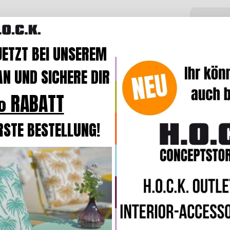
Beschre
JETZT BEI UNSEREM
Produk
N UND SICHERE DIR
Der Bez
 RABATT
Das Kis
Der Bezu
und bei
RSTE BESTELLUNG!
In der B
komforta
eine
hoh
Online z
Sie selb