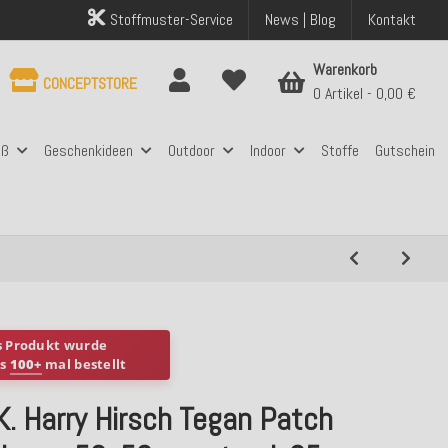
Stoffmuster-Service
News | Blog
Kontakt
Warenkorb
CONCEPTSTORE
0 Artikel
0,00 €
aß
Geschenkideen
Outdoor
Indoor
Stoffe
Gutschein
s Produkt wurde
ts
100+
mal bestellt
K. Harry Hirsch Tegan Patch