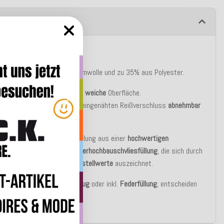
ibung
tbeschreibung
ug besteht zu 65% aus Baumwolle und zu 35% aus Polyester.
sen hat eine
angenehme
und
weiche
Oberfläche.
g ist durch einen verdeckt eingenähten Reißverschluss
abnehmbar
 30°C
waschbar
.
asic Variante besteht die Füllung aus einer
hochwertigen
blen silikonisierten Polyesterhochbauschvliesfüllung
, die sich durch
e Elastizität
und
gute Rückstellwerte
auszeichnet.
u bestellen auch nur als
Bezug
oder inkl.
Federfüllung
, entscheiden
st!