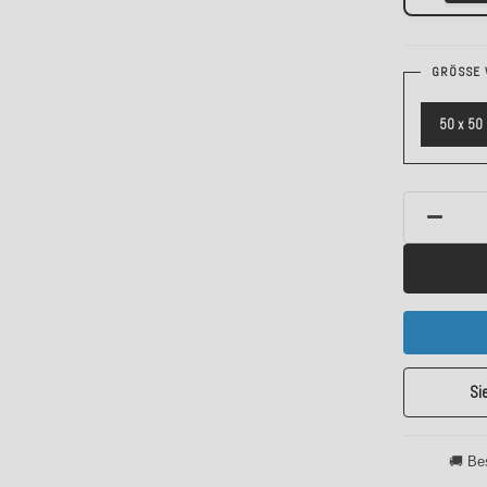
GRÖSSE 
50 x 50
Si
🚚 Be