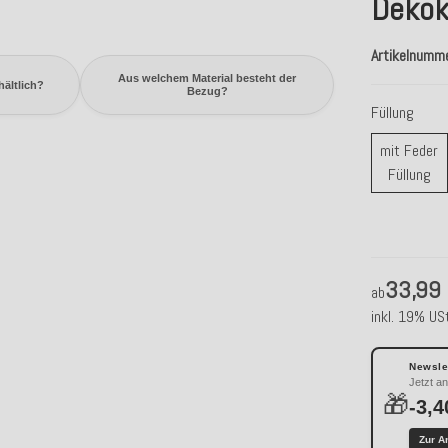
Dekok
Artikelnumm
Aus welchem Material besteht der
ältlich?
Bezug?
Füllung
mit Feder
mi
Füllung
33,99
ab
inkl. 19% USt
Newslet
Jetzt a
🎁
-3,4
Zur A