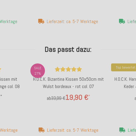
4 Werktage
Lieferzeit: ca. 5-7 Werktage
Lief
Das passt dazu:
Top bewertet
SALE
27%
kissen mit
H.O.C.K. Bizantina Kissen 50x50cm mit
H.O.C.K. Ha
ge col. 08
Wulst bordeaux - rot col. 07
Keder 
€
19,90 €
*
*
ab
33,99 €
7 Werktage
Lieferzeit: ca. 5-7 Werktage
Lief