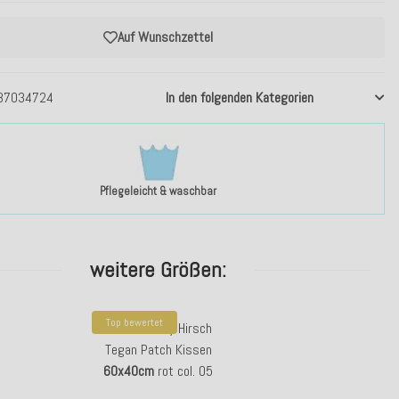
Auf Wunschzettel
37034724
In den folgenden Kategorien
Pflegeleicht & waschbar
weitere Größen:
Top bewertet
H.O.C.K. Harry Hirsch
Tegan Patch Kissen
60x40cm
rot col. 05