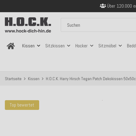
Über 120.000 er
Sicher bezahlen
Kostenloser Versand in
Über 120.000 er
Sicher bezahlen
Kostenloser Versand in
Kissen
Sitzkissen
Hocker
Sitzmöbel
Bedd
Startseite
Kissen
H.O.C.K. Harry Hirsch Tegan Patch Dekokissen 50x50cm
Top bewertet