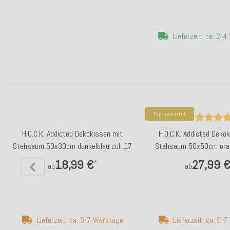
Lieferzeit: ca. 2-
Top bewertet
H.O.C.K. Addicted Dekokissen mit
H.O.C.K. Addicted Deko
Stehsaum 50x30cm dunkelblau col. 17
Stehsaum 50x50cm oran
18,99 €
27,99 
*
ab
ab
Lieferzeit: ca. 5-7 Werktage
Lieferzeit: ca. 5-