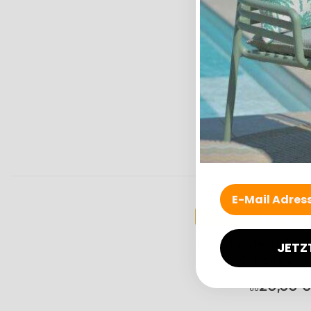
Top bewertet
H.O.C.K. Harry Hirsch Tega
JETZ
60x40cm grün col
28,99 €
ab