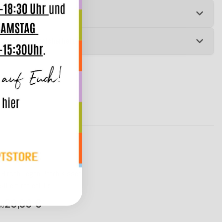
e
 zur Produktsicherheit
y Hirsch Tegan Patch Kissen
40cm rot col. 05
28,99 €
*
ab