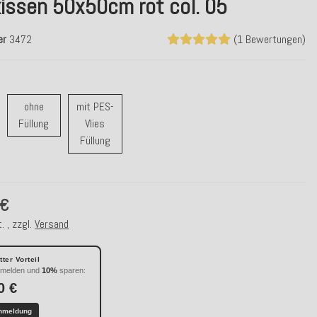
issen 50x50cm rot col. 05
er
3472
(1 Bewertungen)
ohne
mit PES-
t Feder Füllung
ohne Füllung
Füllung
Vlies
mit PES-Vlies Füllung
Füllung
 €
. , zzgl.
Versand
ter Vorteil
nmelden und
10%
sparen:
0 €
nmeldung