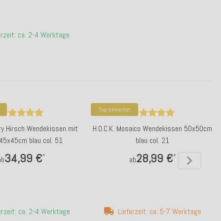
erzeit: ca. 2-4 Werktage
Top bewertet
rry Hirsch Wendekissen mit
H.O.C.K. Mosaico Wendekissen 50x50cm
45x45cm blau col. 51
blau col. 21
34,99 €
28,99 €
*
*
ab
ab
erzeit: ca. 2-4 Werktage
Lieferzeit: ca. 5-7 Werktage