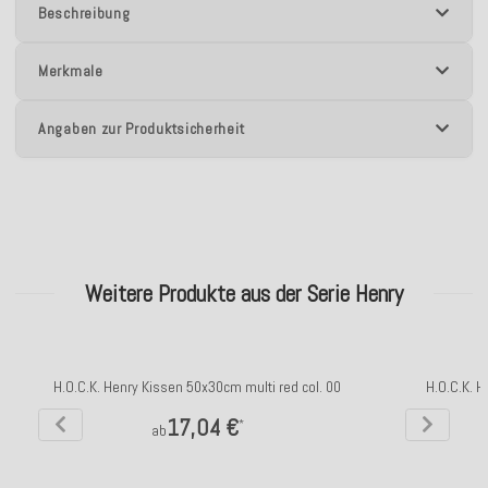
Beschreibung
Merkmale
Angaben zur Produktsicherheit
Weitere Produkte aus der Serie Henry
H.O.C.K. Henry Kissen 50x30cm multi red col. 00
H.O.C.K. H
17,04 €
*
ab