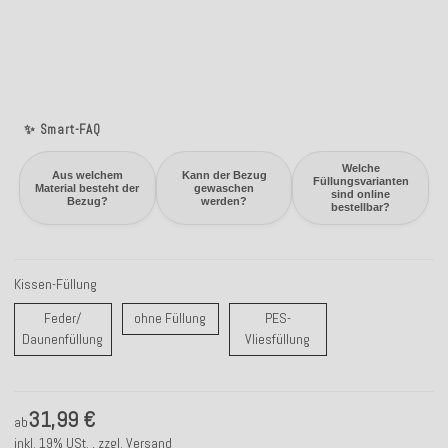
✨ Smart-FAQ
Welche
Aus welchem
Kann der Bezug
Füllungsvarianten
Material besteht der
gewaschen
sind online
Bezug?
werden?
bestellbar?
Kissen-Füllung
ohne Füllung
Feder/
ohne Füllung
PES-
Feder/ Daunenfüllung
PES-Vliesfüllung
Daunenfüllung
Vliesfüllung
31,99 €
ab
inkl. 19% USt. , zzgl.
Versand