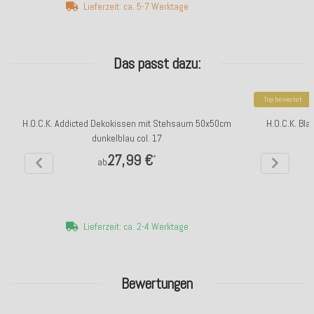
Lieferzeit: ca. 5-7 Werktage
Das passt dazu:
Top bewertet
H.O.C.K. Addicted Dekokissen mit Stehsaum 50x50cm
H.O.C.K. Bla
dunkelblau col. 17
27,99 €
*
ab
Lieferzeit: ca. 2-4 Werktage
Bewertungen