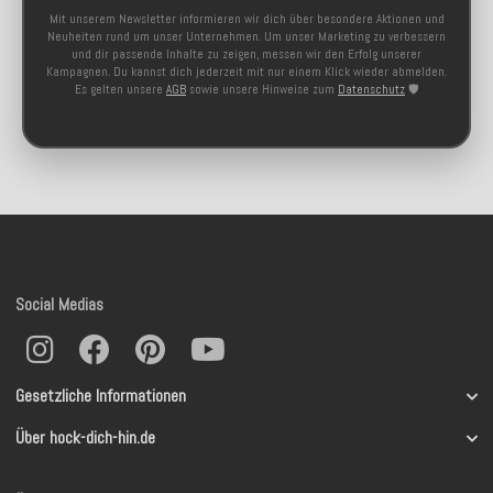
Mit unserem Newsletter informieren wir dich über besondere Aktionen und
Neuheiten rund um unser Unternehmen. Um unser Marketing zu verbessern
und dir passende Inhalte zu zeigen, messen wir den Erfolg unserer
Kampagnen. Du kannst dich jederzeit mit nur einem Klick wieder abmelden.
Es gelten unsere
AGB
sowie unsere Hinweise zum
Datenschutz
🛡️
Social Medias
Gesetzliche Informationen
Über hock-dich-hin.de