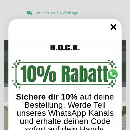
Lieferzeit: ca. 2-4 Werktage
ENTDECKEN SIE UNSER SORTIMENT
Outdoor Kissen
Sichere dir 10%
auf deine
Bestellung. Werde Teil
unseres WhatsApp Kanals
und erhalte deinen Code
sofort auf dein Handy.