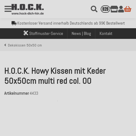
Kostenloser Versand innerhalb Deutschlands ab 99€ Bestellwert
Über 120.000 erfolgreich versendete Bestellungen
Sicher bezahlen mit Klarna, PayPal & Amazon Pay
Kostenloser Versand innerhalb Deutschlands ab 99€ Bestellwert
Über 120.000 erfolgreich versendete Bestellungen
Stoffmuster-Service
News | Blog
Kontakt
Sicher bezahlen mit Klarna, PayPal & Amazon Pay
Kostenloser Versand innerhalb Deutschlands ab 99€ Bestellwert
Dekokissen 50x50 cm
H.O.C.K. Howy Kissen mit Keder
50x50cm multi red col. 00
Artikelnummer
4433