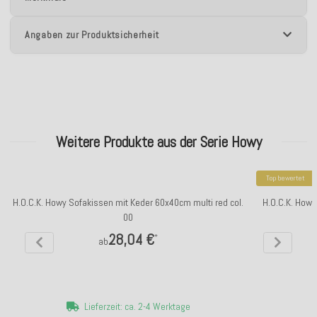
Angaben zur Produktsicherheit
Weitere Produkte aus der Serie Howy
Top bewertet
H.O.C.K. Howy Sofakissen mit Keder 60x40cm multi red col.
H.O.C.K. Howy
00
28,04 €
*
ab
Lieferzeit: ca. 2-4 Werktage