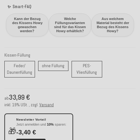
✨ Smart-FAQ
Kann der Bezug
Welche
Aus welchem
des Kissens Howy
Füllungsvarianten
Material besteht der
gewaschen
sind für das Kissen
Bezug des Kissens
werden?
Howy erhältlich?
Howy?
Kissen-Füllung
ohne Füllung
Feder/
ohne Füllung
PES-
Feder/ Daunenfüllung
PES-Vliesfüllung
Daunenfüllung
Vliesfüllung
33,99 €
ab
inkl. 19% USt. , zzgl.
Versand
Newsletter Vorteil
Jetzt anmelden und
10%
sparen:
🎁
-3,40 €