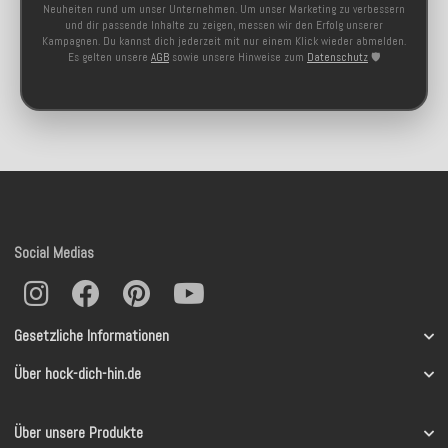
Neuheiten rund um unser Unternehmen. Um unser Marketing zu verbessern
und dir passende Inhalte zu zeigen, messen wir den Erfolg unserer
Kampagnen. Du kannst dich jederzeit mit nur einem Klick wieder abmelden.
Es gelten unsere
AGB
sowie unsere Hinweise zum
Datenschutz
🛡️
Social Medias
Gesetzliche Informationen
Über hock-dich-hin.de
Über unsere Produkte