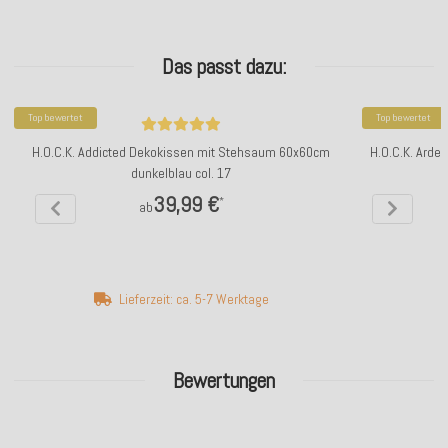
Das passt dazu:
Top bewertet
Top bewertet
H.O.C.K. Addicted Dekokissen mit Stehsaum 60x60cm
H.O.C.K. Ardes
dunkelblau col. 17
39,99 €
*
ab
Lieferzeit: ca. 5-7 Werktage
Bewertungen