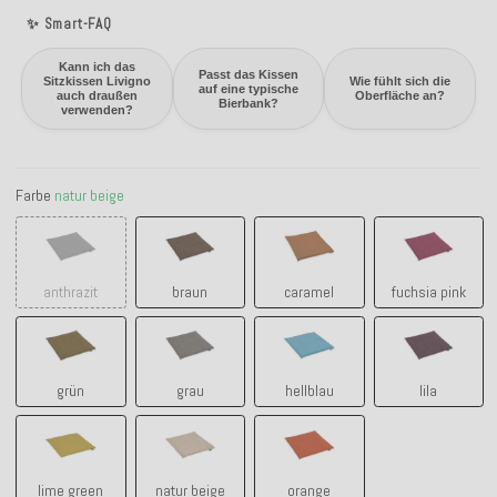
✨ Smart-FAQ
Kann ich das
Passt das Kissen
Sitzkissen Livigno
Wie fühlt sich die
auf eine typische
auch draußen
Oberfläche an?
Bierbank?
verwenden?
Farbe
natur beige
anthrazit
braun
caramel
fuchsia pin
anthrazit
braun
caramel
fuchsia pink
grün
grau
hellblau
lila
grün
grau
hellblau
lila
lime green
natur beige
orange
lime green
natur beige
orange