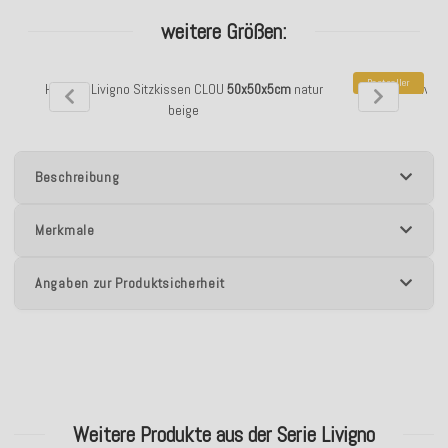
weitere Größen:
Bestseller
H.O.C.K. Livigno Sitzkissen CLOU
50x50x5cm
natur
H.O.C.K. Livig
beige
Beschreibung
Merkmale
Angaben zur Produktsicherheit
Weitere Produkte aus der Serie Livigno