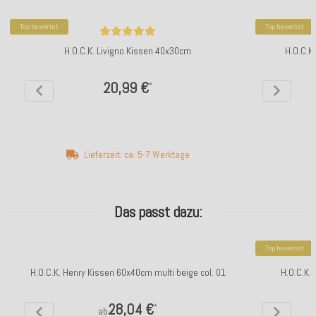
Top bewertet
Top bewertet
H.O.C.K. Livigno Kissen 40x30cm
H.O.C.K
20,99 €
*
Lieferzeit: ca. 5-7 Werktage
Das passt dazu:
Top bewertet
H.O.C.K. Henry Kissen 60x40cm multi beige col. 01
H.O.C.K.
28,04 €
*
ab