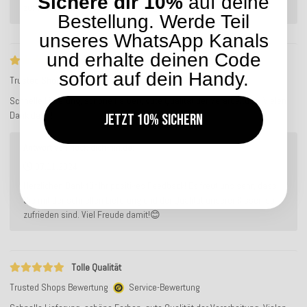
Sichere dir 10%
auf deine
zufrieden sind. Viel Freude damit!😊
Bestellung. Werde Teil
unseres WhatsApp Kanals
und erhalte deinen Code
Tolle Qualität
sofort auf dein Handy.
Trusted Shops Bewertung
Service-Bewertung
Schnelle Lieferung, schöne Farben, gute Qualität der Verarbeitung. Vielen
Dank dafür!
Jetzt 10% sichern
Antwort von hock-dich-hin.de:
07.11.2024
Herzlichen Dank für Ihr positives Feedback! Es freut uns sehr, dass
Sie mit der schnellen Lieferung und der Qualität unserer Kissen so
zufrieden sind. Viel Freude damit!😊
Tolle Qualität
Trusted Shops Bewertung
Service-Bewertung