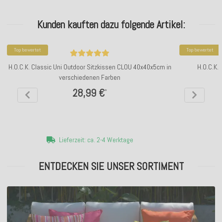
Kunden kauften dazu folgende Artikel:
Top bewertet
Top bewertet
H.O.C.K. Classic Uni Outdoor Sitzkissen CLOU 40x40x5cm in
H.O.C.K.
verschiedenen Farben
28,99 €
*
Lieferzeit: ca. 2-4 Werktage
ENTDECKEN SIE UNSER SORTIMENT