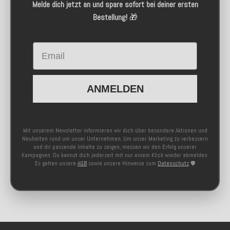
Melde dich jetzt an und spare sofort bei deiner ersten
Bestellung!
🎁
Email
ANMELDEN
Mit unserem Newsletter informieren wir dich über besondere Aktionen und
Neuheiten rund um unser Unternehmen. Um unser Marketing zu verbessern
und dir passende Inhalte zu zeigen, messen wir den Erfolg unserer
Kampagnen. Du kannst dich jederzeit mit nur einem Klick wieder abmelden.
Es gelten unsere
AGB
sowie unsere Hinweise zum
Datenschutz
🛡️