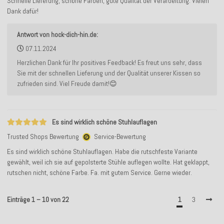
Schnelle Lieferung, schöne Farben, gute Qualität der Verarbeitung. Vielen
Dank dafür!
Antwort von hock-dich-hin.de:
07.11.2024
Herzlichen Dank für Ihr positives Feedback! Es freut uns sehr, dass
Sie mit der schnellen Lieferung und der Qualität unserer Kissen so
zufrieden sind. Viel Freude damit!😊
Es sind wirklich schöne Stuhlauflagen
Trusted Shops Bewertung
Service-Bewertung
Es sind wirklich schöne Stuhlauflagen. Habe die rutschfeste Variante
gewählt, weil ich sie auf gepolsterte Stühle auflegen wollte. Hat geklappt,
rutschen nicht, schöne Farbe. Fa. mit gutem Service. Gerne wieder.
Einträge 1 – 10 von 22
1
3