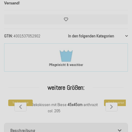
Versand
!
GTIN
4001537052902
In den folgenden Kategorien
Pflegeleicht & waschbar
weitere Größen:
Top bewertet
Top bewertet
H.O.C.K. Mali Dekokissen mit Biese
45x45cm
anthrazit
H.O.C.K. Mali D
col. 205
Beschreibung