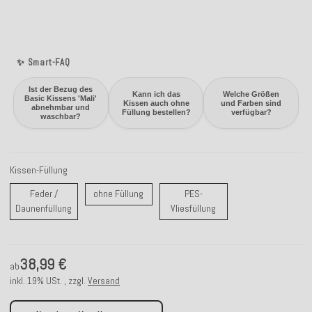
✨ Smart-FAQ
Ist der Bezug des
Kann ich das
Welche Größen
Basic Kissens 'Mali'
Kissen auch ohne
und Farben sind
abnehmbar und
Füllung bestellen?
verfügbar?
waschbar?
Kissen-Füllung
ohne Füllung
Feder /
ohne Füllung
PES-
Feder / Daunenfüllung
PES-Vliesfüllung
Daunenfüllung
Vliesfüllung
38,99 €
ab
inkl. 19% USt. , zzgl.
Versand