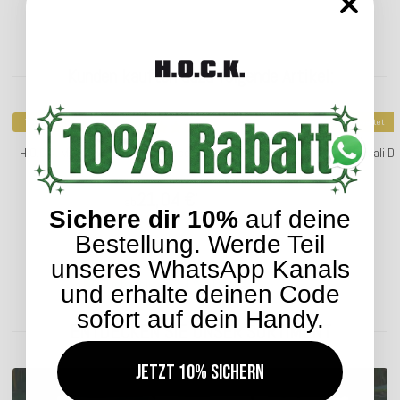
Kunden kauften dazu folgende Artikel:
Top bewertet
Top bewertet
H.O.C.K. Mali Dekokissen mit Biese 50x30cm anthrazit col.
H.O.C.K. Mali D
205
21,04 €
*
ab
Sichere dir 10%
auf deine
Bestellung. Werde Teil
unseres WhatsApp Kanals
Lieferzeit: ca. 2-4 Werktage
und erhalte deinen Code
sofort auf dein Handy.
ENTDECKEN SIE UNSER SORTIMENT
Jetzt 10% sichern