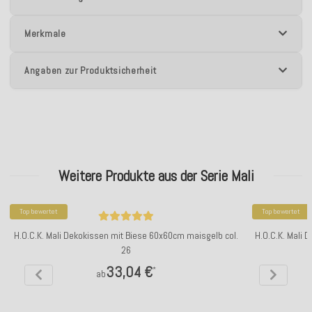
Merkmale
Angaben zur Produktsicherheit
Weitere Produkte aus der Serie Mali
Top bewertet
Top bewertet
H.O.C.K. Mali Dekokissen mit Biese 60x60cm maisgelb col.
H.O.C.K. Mali 
26
33,04 €
*
ab