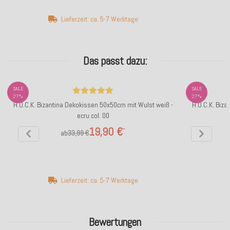
Lieferzeit: ca. 5-7 Werktage
Das passt dazu:
SALE
SALE
27%
27%
H.O.C.K. Bizantina Dekokissen 50x50cm mit Wulst weiß -
H.O.C.K. Biz
ecru col. 00
19,90 €
*
ab
33,99 €
Lieferzeit: ca. 5-7 Werktage
Bewertungen