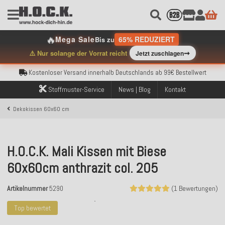
🔥
Mega Sale
65% REDUZIERT
Bis zu
Kostenloser Versand innerhalb Deutschlands ab 99€ Bestellwert
➞
⚠️ Nur solange der Vorrat reicht
Jetzt zuschlagen
Über 120.000 erfolgreich versendete Bestellungen
Sicher bezahlen mit Klarna, PayPal & Amazon Pay
Kostenloser Versand innerhalb Deutschlands ab 99€ Bestellwert
Über 120.000 erfolgreich versendete Bestellungen
Stoffmuster-Service
News | Blog
Kontakt
Sicher bezahlen mit Klarna, PayPal & Amazon Pay
Kostenloser Versand innerhalb Deutschlands ab 99€ Bestellwert
Dekokissen 60x60 cm
H.O.C.K. Mali Kissen mit Biese
60x60cm anthrazit col. 205
Artikelnummer
5290
(1 Bewertungen)
Top bewertet