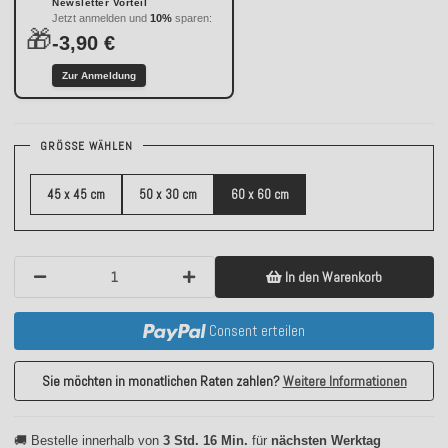
Newsletter Vorteil
Jetzt anmelden und
10%
sparen:
🎁
-3,90 €
Zur Anmeldung
GRÖSSE WÄHLEN
45 x 45 cm
50 x 30 cm
60 x 60 cm
In den Warenkorb
Consent erteilen
Sie möchten in monatlichen Raten zahlen?
Weitere Informationen
🚚 Bestelle innerhalb von
3 Std. 16 Min.
für
nächsten Werktag