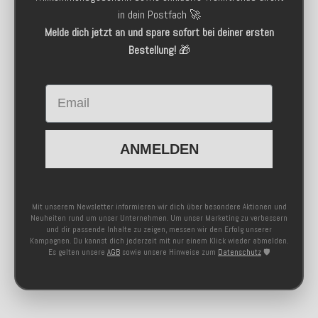
in dein Postfach 🚀
Melde dich jetzt an und spare sofort bei deiner ersten
Bestellung!
🎁
Email
ANMELDEN
Mit unserem Newsletter informieren wir dich über besondere Aktionen und
Neuheiten rund um unser Unternehmen. Um unser Marketing zu verbessern
und dir passende Inhalte zu zeigen, messen wir den Erfolg unserer
Kampagnen. Du kannst dich jederzeit mit nur einem Klick wieder abmelden.
Es gelten unsere
AGB
sowie unsere Hinweise zum
Datenschutz
🛡️