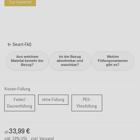
Top bewertet
✨ Smart-FAQ
Aus welchem
Ist der Bezug
Welche
Material besteht der
abnehmbar und
Füllungsvarianten
Bezug?
waschbar?
gibt es?
Kissen-Füllung
ohne Füllung
Feder/
ohne Füllung
PES-
Feder/ Daunenfüllung
PES-Vliesfüllung
Daunenfüllung
Vliesfüllung
33,99 €
ab
inkl. 19% USt. , zzgl.
Versand