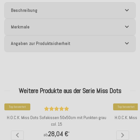
Beschreibung
Merkmale
Angaben zur Produktsicherheit
Weitere Produkte aus der Serie Miss Dots
Top bewertet
Top bewertet
H.O.C.K. Miss Dots Sofakissen 50x50cm mit Punkten grau
H.O.C.K. Miss
col. 15
28,04 €
*
ab