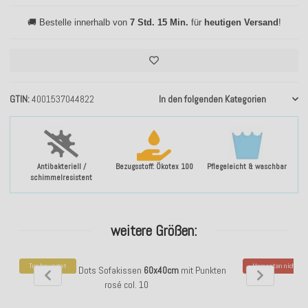
🚚 Bestelle innerhalb von
7 Std. 15 Min.
für
heutigen Versand
!
GTIN
4001537044822
In den folgenden Kategorien
Antibakteriell /
Bezugsstoff: Ökotex 100
Pflegeleicht & waschbar
schimmelresistent
weitere Größen:
Top bewertet
Momentan nicht ver
H.O.C.K. Miss Dots Sofakissen
60x40cm
mit Punkten
H.O.C.K. Miss 
rosé col. 10