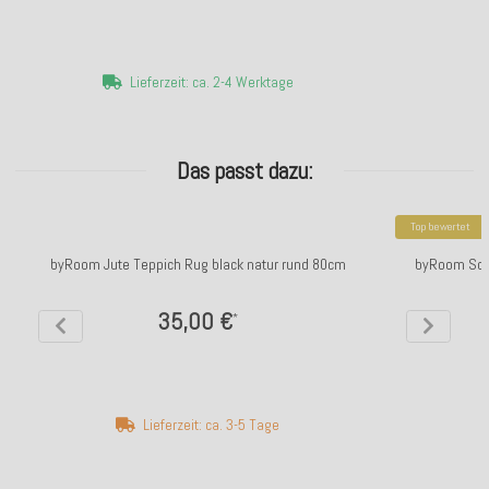
Lieferzeit: ca. 2-4 Werktage
Das passt dazu:
Top bewertet
byRoom Jute Teppich Rug black natur rund 80cm
byRoom Sch
35,00 €
*
Lieferzeit: ca. 3-5 Tage