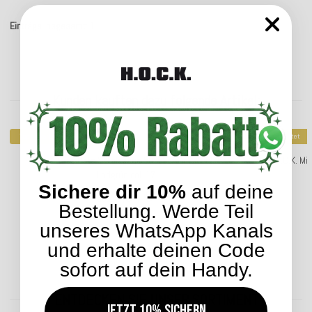
Einträge insgesamt: 1
Kunden kauften dazu folgende Artikel:
Top bewertet
Top bewertet
H.O.C.K. Miss Dots Sofakissen 50x50cm mit Punkten
H.O.C.K. M
lindgrün col. 17
Sichere dir 10%
auf deine
28,04 €
*
ab
Bestellung. Werde Teil
unseres WhatsApp Kanals
und erhalte deinen Code
Lieferzeit: ca. 2-4 Werktage
sofort auf dein Handy.
ENTDECKEN SIE UNSER SORTIMENT
Jetzt 10% sichern