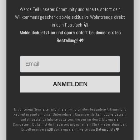
Werde Teil unserer Community und erhalte sofort dein
Willkommensgeschenk sowie exklusive Wohntrends direkt
in dein Postfach 🚀
Melde dich jetzt an und spare sofort bei deiner ersten
Bestellung!
🎁
Email
ANMELDEN
Mit unserem Newsletter informieren wir dich über besondere Aktionen und
Neuheiten rund um unser Unternehmen. Um unser Marketing zu verbessern
und dir passende Inhalte zu zeigen, messen wir den Erfolg unserer
Kampagnen. Du kannst dich jederzeit mit nur einem Klick wieder abmelden.
Es gelten unsere
AGB
sowie unsere Hinweise zum
Datenschutz
🛡️