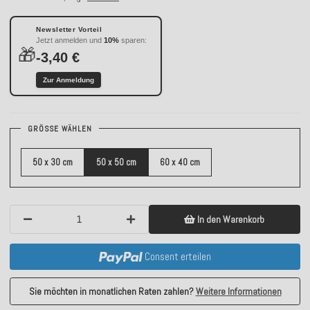
Newsletter Vorteil
Jetzt anmelden und
10%
sparen:
🎁
-3,40 €
Zur Anmeldung
GRÖSSE WÄHLEN
50 x 30 cm
50 x 50 cm
60 x 40 cm
In den Warenkorb
Consent erteilen
Sie möchten in monatlichen Raten zahlen?
Weitere Informationen