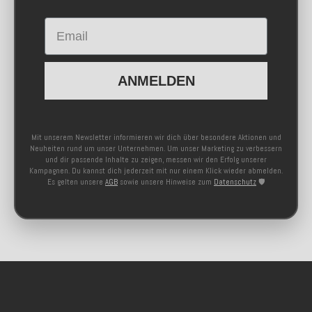
Email
ANMELDEN
Mit unserem Newsletter informieren wir dich über besondere Aktionen und
Neuheiten rund um unser Unternehmen. Um unser Marketing zu verbessern
und dir passende Inhalte zu zeigen, messen wir den Erfolg unserer
Kampagnen. Du kannst dich jederzeit mit nur einem Klick wieder abmelden.
Es gelten unsere
AGB
sowie unsere Hinweise zum
Datenschutz
🛡️