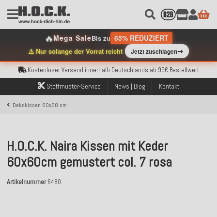
Kostenloser Versand innerhalb Deutschlands ab 99€ Bestellwert
🔥
Mega Sale
65% REDUZIERT
Bis zu
Über 120.000 erfolgreich versendete Bestellungen
➞
⚠️ Nur solange der Vorrat reicht
Jetzt zuschlagen
Sicher bezahlen mit Klarna, PayPal & Amazon Pay
Kostenloser Versand innerhalb Deutschlands ab 99€ Bestellwert
Über 120.000 erfolgreich versendete Bestellungen
Sicher bezahlen mit Klarna, PayPal & Amazon Pay
Stoffmuster-Service
News | Blog
Kontakt
Kostenloser Versand innerhalb Deutschlands ab 99€ Bestellwert
Dekokissen 60x60 cm
H.O.C.K. Naira Kissen mit Keder
60x60cm gemustert col. 7 rosa
Artikelnummer
6480