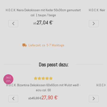
H.O.C.K. Naira Dekokissen mit Keder 50x30cm gemustert
H.O.C.K. Nai
col. 1 taupe / beige
27,04 €
*
ab
Lieferzeit: ca. 5-7 Werktage
Das passt dazu:
SALE
28%
H.O.C.K. Bizantina Dekokissen 60x60cm mit Wulst weiß -
H.O.C.K
ecru col. 00
27,90 €
*
ab
45,99 €