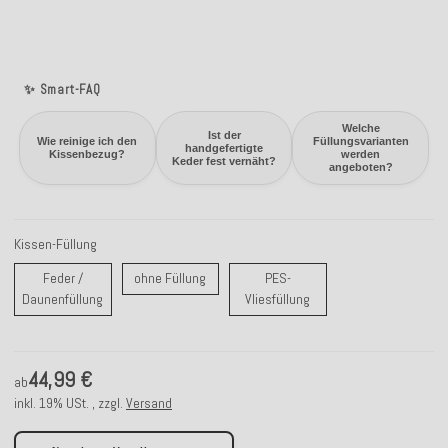
✨ Smart-FAQ
Welche
Ist der
Wie reinige ich den
Füllungsvarianten
handgefertigte
Kissenbezug?
werden
Keder fest vernäht?
angeboten?
Kissen-Füllung
ohne Füllung
Feder /
ohne Füllung
PES-
Feder / Daunenfüllung
PES-Vliesfüllung
Daunenfüllung
Vliesfüllung
44,99 €
ab
inkl. 19% USt. , zzgl.
Versand