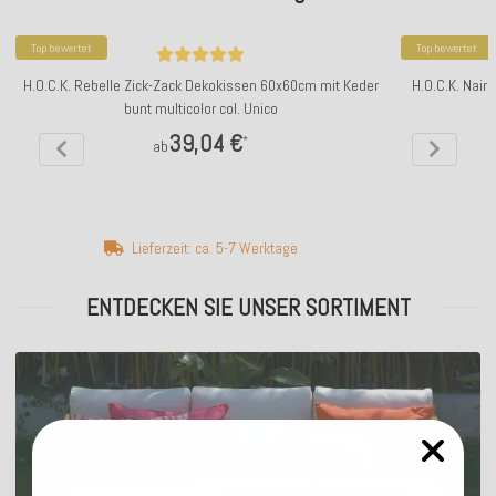
Top bewertet
Top bewertet
H.O.C.K. Rebelle Zick-Zack Dekokissen 60x60cm mit Keder
H.O.C.K. Nai
bunt multicolor col. Unico
39,04 €
*
ab
Lieferzeit: ca. 5-7 Werktage
ENTDECKEN SIE UNSER SORTIMENT