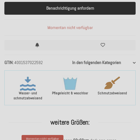
Benachrichtigung anfordern
Momentan nicht verfügbar
GTIN
4001537022592
In den folgenden Kategorien
Wasser- und
Pflegeleicht & waschbar
Schmutzabweisend
schmutzabweisend
weitere Größen:
Momentan nicht verfügbar