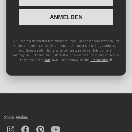
ANMELDEN
Mit unserem Newsletter informieren wir dich über besondere Aktionen und
Neuheiten rund um unser Unternehmen. Um unser Marketing zu verbessern
und dir passende Inhalte zu zeigen, messen wir den Erfolg unserer
Kampagnen. Du kannst dich jederzeit mit nur einem Klick wieder abmelden.
Es gelten unsere
AGB
sowie unsere Hinweise zum
Datenschutz
🛡️
Social Medias