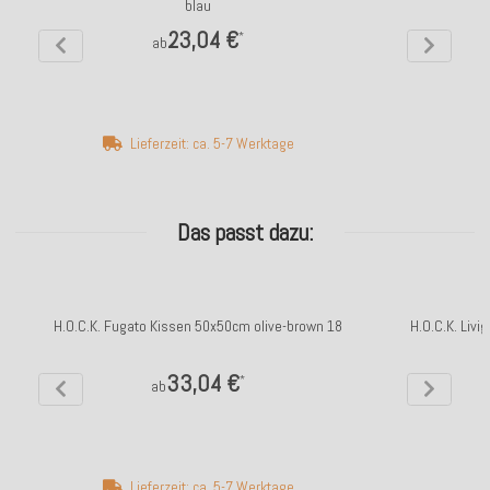
blau
23,04 €
*
ab
Lieferzeit: ca. 5-7 Werktage
Das passt dazu:
H.O.C.K. Fugato Kissen 50x50cm olive-brown 18
H.O.C.K. Liv
33,04 €
*
ab
Lieferzeit: ca. 5-7 Werktage