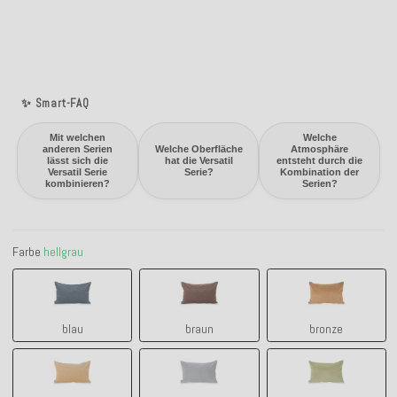
✨ Smart-FAQ
Mit welchen
Welche
anderen Serien
Welche Oberfläche
Atmosphäre
lässt sich die
hat die Versatil
entsteht durch die
Versatil Serie
Serie?
Kombination der
kombinieren?
Serien?
Farbe
hellgrau
blau
braun
bronze
blau
braun
bronze
gold
hellgrau
grün