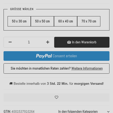
GRÖSSE WÄHLEN
50 x 30 cm
50 x 50 cm
60 x 40 cm
70 x 70 cm
In den Warenkorb
Consent erteilen
Sie möchten in monatlichen Raten zahlen?
Weitere Informationen
🚚 Bestelle innerhalb von
3 Std. 22 Min.
für
morgigen Versand
!
GTIN
4001537910264
In den folgenden Kategorien