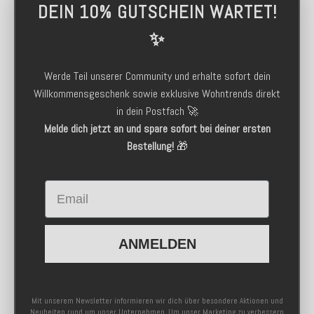
DEIN 10% GUTSCHEIN WARTET!
✨
Werde Teil unserer Community und erhalte sofort dein
Willkommensgeschenk sowie exklusive Wohntrends direkt
in dein Postfach 🚀
Melde dich jetzt an und spare sofort bei deiner ersten
Bestellung!
🎁
Email
ANMELDEN
Mit unserem Newsletter informieren wir dich über besondere Aktionen und
Neuheiten rund um unser Unternehmen. Um unser Marketing zu verbessern