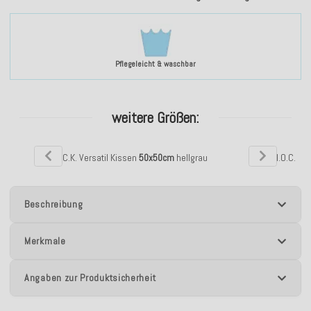
Pflegeleicht & waschbar
weitere Größen:
H.O.C.K. Versatil Kissen
50x50cm
hellgrau
H.O.C.K. V
Beschreibung
Merkmale
Angaben zur Produktsicherheit