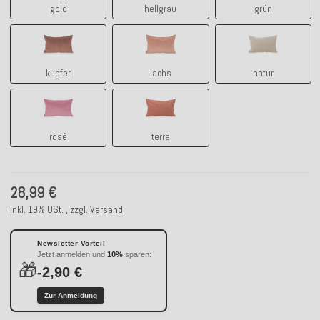
gold
hellgrau
grün
kupfer
lachs
natur
kupfer
lachs
natur
rosé
terra
rosé
terra
28,99 €
inkl. 19% USt. , zzgl.
Versand
Newsletter Vorteil
Jetzt anmelden und
10%
sparen:
🎁
-2,90 €
Zur Anmeldung