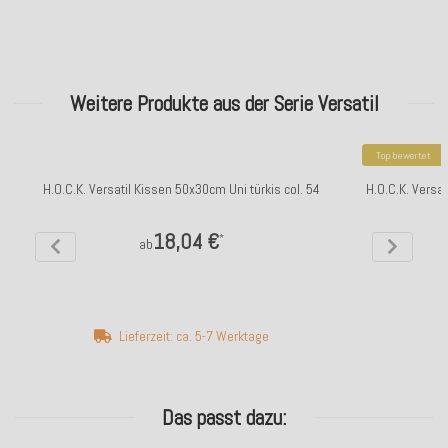
Weitere Produkte aus der Serie Versatil
Top bewertet
H.O.C.K. Versatil Kissen 50x30cm Uni türkis col. 54
H.O.C.K. Versa
18,04 €
*
ab
Lieferzeit: ca. 5-7 Werktage
Das passt dazu: