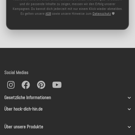
und dir passende Inhalte zu zeigen, messen wir den Erfolg unserer
Kampagnen. Du kannst dich jederzeit mit nur einem Klick wieder abmelden.
Es gelten unsere
AGB
sowie unsere Hinweise zum
Datenschutz
🛡️
Social Medias
Gesetzliche Informationen
Über hock-dich-hin.de
Über unsere Produkte