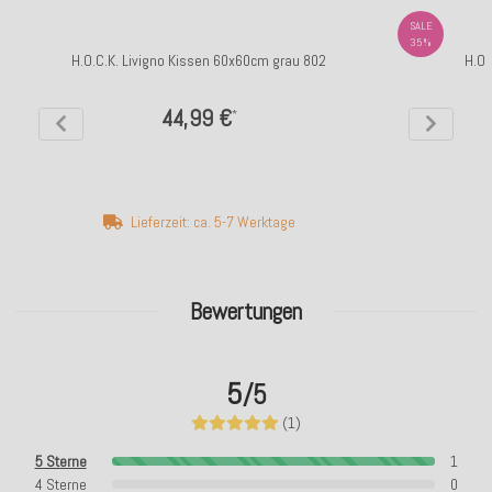
SALE
35%
H.O.C.K. Livigno Kissen 60x60cm grau 802
H.O.
44,99 €
*
Lieferzeit: ca. 5-7 Werktage
Bewertungen
5
/5
(1)
5 Sterne
1
4 Sterne
0