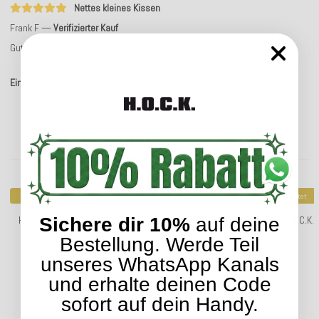
Nettes kleines Kissen
Frank F
Verifizierter Kauf
Gute Haptik.
Einträge insgesamt: 1
Kunden kauften dazu folgende Artikel:
Top bewertet
Top bewertet
Sichere dir 10%
auf deine
H.O.C.K. Nobile Samt Kissen 60x40cm salmon 615 lachs
H.O.C.K.
Bestellung. Werde Teil
27,04 €
*
ab
unseres WhatsApp Kanals
und erhalte deinen Code
sofort auf dein Handy.