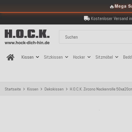
🔥
Mega S
Kostenloser Versand in
Über 120.000 er
Sicher bezahlen
Kostenloser Versand in
Über 120.000 er
Sicher bezahlen
Kostenloser Versand in
Kissen
Sitzkissen
Hocker
Sitzmöbel
Bedd
Startseite
Kissen
Dekokissen
H.O.C.K. Zircono Nackenrolle 50xø20cm