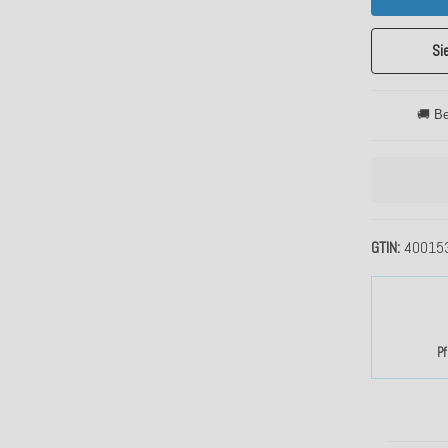
Si
🚚 Be
GTIN
40015
P