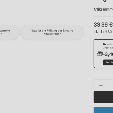
Artikelnumm
33,99 €
inkl. 19% USt
enrolle
Was ist die Füllung der Zircono
n?
Nackenrolle?
Newslet
Jetzt a
🎁
-3,4
Zur A