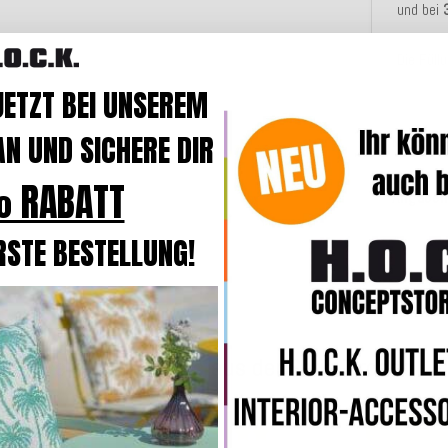
und bei
Die Fül
JETZT BEI UNSEREM
N UND SICHERE DIR
Merkmal
 RABATT
Angaben
RSTE BESTELLUNG!
Weitere Produkte aus der Serie Zircono
Top bewertet
Top bewertet