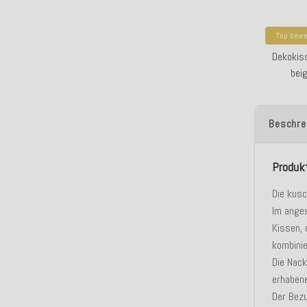
Top bewe
H.O.C
Dekokis
beig
Beschre
Produk
Die kus
Im ange
Kissen, 
kombinie
Die Nack
erhaben
Der Bez