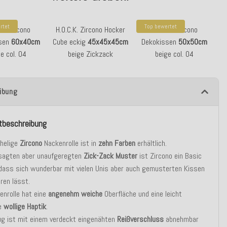
rtet
Top bewertet
.K. Zircono
H.O.C.K. Zircono Hocker
H.O.C.K. Zircono
sen
60x40cm
Cube eckig
45x45x45cm
Dekokissen
50x50cm
e col. 04
beige Zickzack
beige col. 04
ibung
tbeschreibung
chelige
Zircono
Nackenrolle ist in
zehn Farben
erhältlich.
sagten aber unaufgeregten
Zick-Zack Muster
ist Zircono ein Basic
dass sich wunderbar mit vielen Unis aber auch gemusterten Kissen
ren lässt.
enrolle hat eine
angenehm
weiche
Oberfläche und eine leicht
e
wollige Haptik
.
ug ist mit einem verdeckt eingenähten
Reißverschluss
abnehmbar