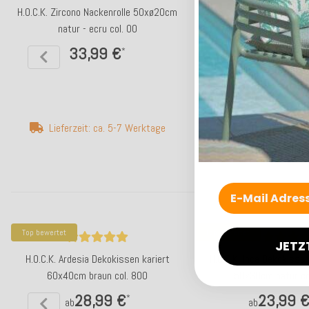
H.O.C.K. Zircono Nackenrolle 50xø20cm
H.O.C.K. Zircono Hocker
natur - ecru col. 00
45x45x45cm blau Z
33,99 €
98,00 €
*
*
Lieferzeit: ca. 5-7 Werktage
Lieferzeit: ca. 1
Top bewertet
Top bewertet
JETZ
H.O.C.K. Ardesia Dekokissen kariert
H.O.C.K. Inca Dekokisse
60x40cm braun col. 800
50x30cm natur co
28,99 €
23,99 
*
ab
ab