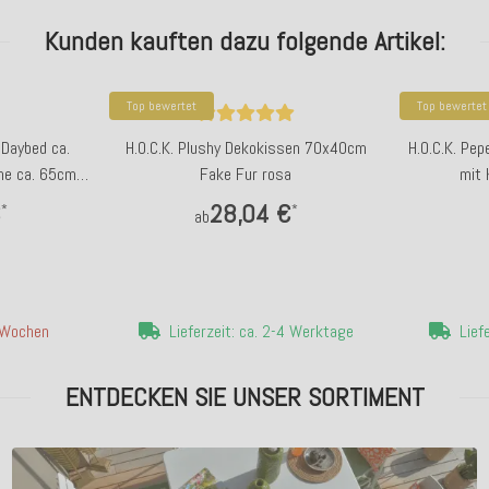
Kunden kauften dazu folgende Artikel:
Top bewertet
Top bewertet
 Daybed ca.
H.O.C.K. Plushy Dekokissen 70x40cm
H.O.C.K. Pep
e ca. 65cm)
Fake Fur rosa
mit 
pe
€
28,04 €
*
*
ab
4 Wochen
Lieferzeit: ca. 2-4 Werktage
Lief
ENTDECKEN SIE UNSER SORTIMENT