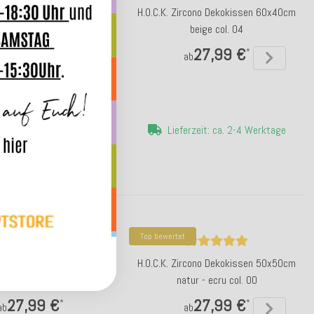
ircono Dekokissen 60x40cm
H.O.C.K. Zircono Dekokissen 60x40cm
orange col. 13
beige col. 04
27,99 €
27,99 €
*
*
ab
ab
erzeit: ca. 5-7 Werktage
Lieferzeit: ca. 2-4 Werktage
Top bewertet
ircono Dekokissen 50x50cm
H.O.C.K. Zircono Dekokissen 50x50cm
beige col. 04
natur - ecru col. 00
27,99 €
27,99 €
*
*
ab
ab