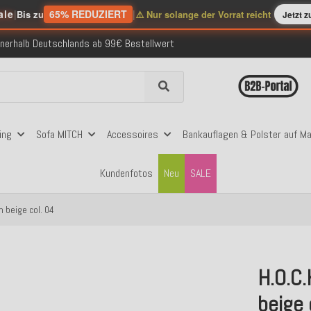
ale
|
65% REDUZIERT
|
Bis zu
⚠️ Nur solange der Vorrat reicht
Jetzt 
nerhalb Deutschlands ab 99€ Bestellwert
folgreich versendete Bestellungen
 mit Klarna, PayPal & Amazon Pay
nerhalb Deutschlands ab 99€ Bestellwert
folgreich versendete Bestellungen
 mit Klarna, PayPal & Amazon Pay
nerhalb Deutschlands ab 99€ Bestellwert
ing
Sofa MITCH
Accessoires
Bankauflagen & Polster auf M
Kundenfotos
Neu
SALE
 beige col. 04
H.O.C
beige 