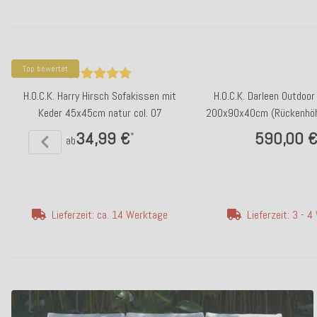
Top bewertet
H.O.C.K. Harry Hirsch Sofakissen mit
H.O.C.K. Darleen Outdoor
Keder 45x45cm natur col. 07
200x90x40cm (Rückenhöh
SAZU Beige-Tau
34,99 €
590,00 
*
ab
Lieferzeit: ca. 14 Werktage
Lieferzeit: 3 - 