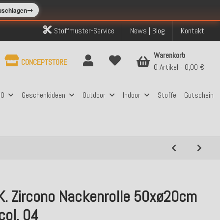
➞
zuschlagen
Stoffmuster-Service
News | Blog
Kontakt
Warenkorb
CONCEPTSTORE
0 Artikel
0,00 €
aß
Geschenkideen
Outdoor
Indoor
Stoffe
Gutschein
.K. Zircono Nackenrolle 50xø20cm
col. 04