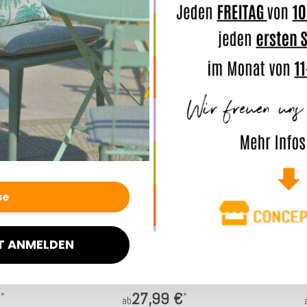
 Cube eckig
H.O.C.K. Zircono Nackenrolle 50xø20cm
H.O.C.K. Z
ickzack
grau col. 20
33,99 €
*
4 Werktage
Lieferzeit: ca. 5-7 Werktage
Lief
Das passt dazu:
Top bewertet
Top bewertet
T ANMELDEN
n mit Keder
H.O.C.K. Refosco Sofakissen mit Biese
H.O.C.K. Z
l. 14
50x50cm braun col. 005
€
27,99 €
*
*
ab