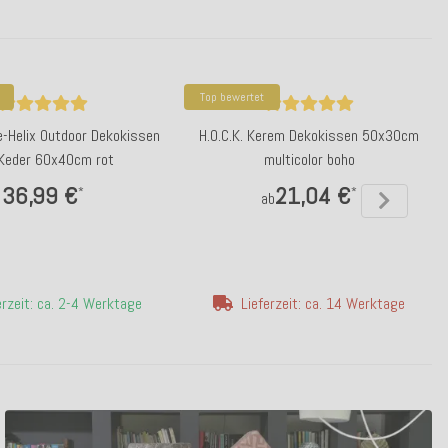
Top bewertet
e-Helix Outdoor Dekokissen
H.O.C.K. Kerem Dekokissen 50x30cm
Keder 60x40cm rot
multicolor boho
36,99 €
21,04 €
*
*
ab
erzeit: ca. 2-4 Werktage
Lieferzeit: ca. 14 Werktage