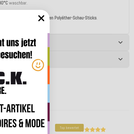
30°C
waschbar.
lung besteht aus
hochwertigen Polyäther-Schau-Sticks
.
e
 zur Produktsicherheit
Top bewertet