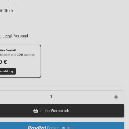
er
3675
. , zzgl.
Versand
ter Vorteil
nmelden und
10%
sparen:
0 €
nmeldung
In den Warenkorb
Consent erteilen