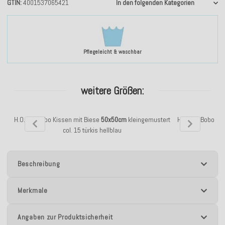
GTIN
4001537065421
In den folgenden Kategorien
Pflegeleicht & waschbar
weitere Größen:
H.O.C.K. Bobo Kissen mit Biese
50x50cm
kleingemustert
H.O.C.K. Bobo Ki
col. 15 türkis hellblau
Beschreibung
Merkmale
Angaben zur Produktsicherheit