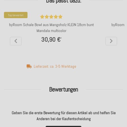
Das passt dazu:
Top bewertet
byRoom Schale Bowl aus Mangoholz KLEIN 18cm bunt
byRoom Te
Mandala multicolor
30,90 €
*
Lieferzeit: ca. 3-5 Werktage
Bewertungen
Geben Sie die erste Bewertung für diesen Artikel ab und helfen Sie
Anderen bei der Kaufentscheidung