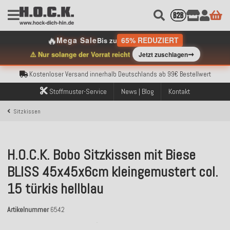
🔥
Mega Sale
65% REDUZIERT
Bis zu
Kostenloser Versand innerhalb Deutschlands ab 99€ Bestellwert
➞
⚠️ Nur solange der Vorrat reicht
Jetzt zuschlagen
Über 120.000 erfolgreich versendete Bestellungen
Sicher bezahlen mit Klarna, PayPal & Amazon Pay
Kostenloser Versand innerhalb Deutschlands ab 99€ Bestellwert
Über 120.000 erfolgreich versendete Bestellungen
Stoffmuster-Service
News | Blog
Kontakt
Sicher bezahlen mit Klarna, PayPal & Amazon Pay
Kostenloser Versand innerhalb Deutschlands ab 99€ Bestellwert
Sitzkissen
H.O.C.K. Bobo Sitzkissen mit Biese
BLISS 45x45x6cm kleingemustert col.
15 türkis hellblau
Artikelnummer
6542