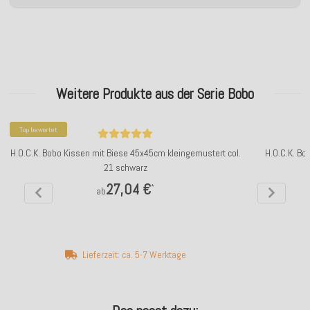
Weitere Produkte aus der Serie Bobo
Top bewertet
H.O.C.K. Bobo Kissen mit Biese 45x45cm kleingemustert col.
H.O.C.K. Bo
21 schwarz
27,04 €
*
ab
Lieferzeit: ca. 5-7 Werktage