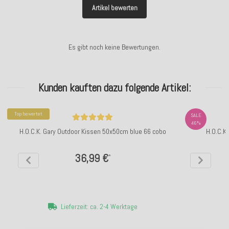
Artikel bewerten
Es gibt noch keine Bewertungen.
Kunden kauften dazu folgende Artikel:
Top bewertet
SALE
46%
H.O.C.K. Gary Outdoor Kissen 50x50cm blue 66 cobo
H.O.C.K
36,99 €
*
Lieferzeit: ca. 2-4 Werktage