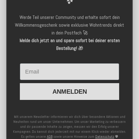
✨
Werde Teil unserer Community und erhalte sofort dein
Willkommensgeschenk sowie exklusive Wohntrends direkt
in dein Postfach 🚀
Melde dich jetzt an und spare sofort bei deiner ersten
Bestellung!
🎁
Email
ANMELDEN
Mit unserem Newsletter informieren wir dich über besondere Aktionen und
Neuheiten rund um unser Unternehmen. Um unser Marketing zu verbessern
und dir passende Inhalte zu zeigen, messen wir den Erfolg unserer
Kampagnen. Du kannst dich jederzeit mit nur einem Klick wieder abmelden.
Es gelten unsere
AGB
sowie unsere Hinweise zum
Datenschutz
🛡️