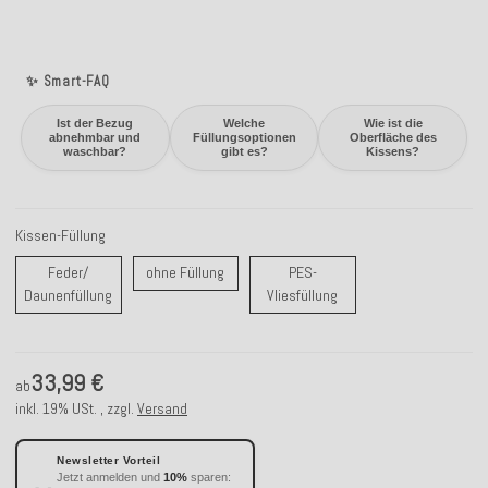
✨ Smart-FAQ
Ist der Bezug
Welche
Wie ist die
abnehmbar und
Füllungsoptionen
Oberfläche des
waschbar?
gibt es?
Kissens?
Kissen-Füllung
ohne Füllung
Feder/
ohne Füllung
PES-
Feder/ Daunenfüllung
PES-Vliesfüllung
Daunenfüllung
Vliesfüllung
33,99 €
ab
inkl. 19% USt. , zzgl.
Versand
Newsletter Vorteil
Jetzt anmelden und
10%
sparen: