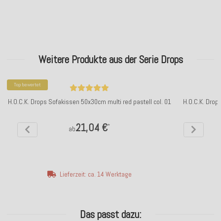
Weitere Produkte aus der Serie Drops
Top bewertet
H.O.C.K. Drops Sofakissen 50x30cm multi red pastell col. 01
H.O.C.K. Drop
21,04 €
*
ab
Lieferzeit: ca. 14 Werktage
Das passt dazu: