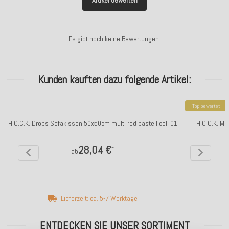
Artikel bewerten
Es gibt noch keine Bewertungen.
Kunden kauften dazu folgende Artikel:
Top bewertet
H.O.C.K. Drops Sofakissen 50x50cm multi red pastell col. 01
H.O.C.K. M
28,04 €
*
ab
Lieferzeit: ca. 5-7 Werktage
ENTDECKEN SIE UNSER SORTIMENT