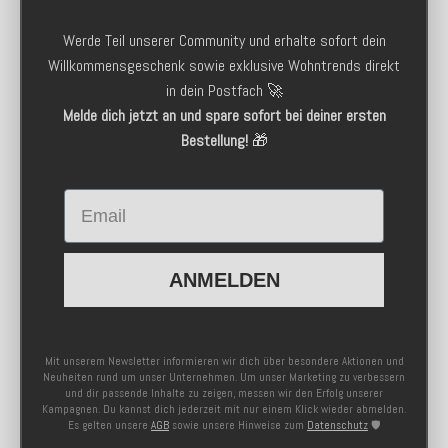
Werde Teil unserer Community und erhalte sofort dein
Willkommensgeschenk sowie exklusive Wohntrends direkt
in dein Postfach 🚀
Melde dich jetzt an und spare sofort bei deiner ersten
Bestellung!
🎁
Email
ANMELDEN
Mit unserem Newsletter informieren wir dich über besondere Aktionen und
Neuheiten rund um unser Unternehmen. Um unser Marketing zu verbessern
und dir passende Inhalte zu zeigen, messen wir den Erfolg unserer
Kampagnen. Du kannst dich jederzeit mit nur einem Klick wieder abmelden.
Es gelten unsere
AGB
sowie unsere Hinweise zum
Datenschutz
🛡️