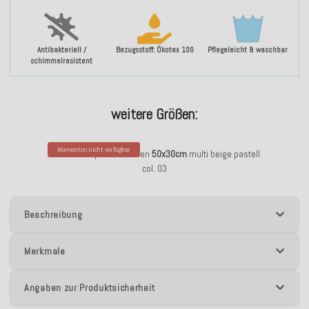
Antibakteriell /
Bezugsstoff: Ökotex 100
Pflegeleicht & waschbar
schimmelresistent
weitere Größen:
Momentan nicht verfügbar
H.O.C.K. Drops Sofakissen
50x30cm
multi beige pastell
col. 03
Beschreibung
Merkmale
Angaben zur Produktsicherheit