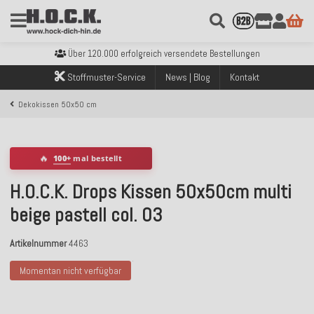
Kostenloser Versand innerhalb Deutschlands ab 99€ Bestellwert
Über 120.000 erfolgreich versendete Bestellungen
Sicher bezahlen mit Klarna, PayPal & Amazon Pay
Kostenloser Versand innerhalb Deutschlands ab 99€ Bestellwert
Stoffmuster-Service
News | Blog
Kontakt
Über 120.000 erfolgreich versendete Bestellungen
Sicher bezahlen mit Klarna, PayPal & Amazon Pay
Dekokissen 50x50 cm
Kostenloser Versand innerhalb Deutschlands ab 99€ Bestellwert
🔥
100+
mal bestellt
H.O.C.K. Drops Kissen 50x50cm multi
beige pastell col. 03
Artikelnummer
4463
Momentan nicht verfügbar