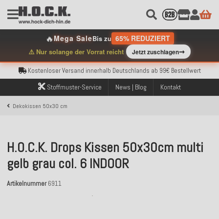
🔥
Mega Sale
65% REDUZIERT
Bis zu
Kostenloser Versand innerhalb Deutschlands ab 99€ Bestellwert
➞
⚠️ Nur solange der Vorrat reicht
Jetzt zuschlagen
Über 120.000 erfolgreich versendete Bestellungen
Sicher bezahlen mit Klarna, PayPal & Amazon Pay
Kostenloser Versand innerhalb Deutschlands ab 99€ Bestellwert
Über 120.000 erfolgreich versendete Bestellungen
Stoffmuster-Service
News | Blog
Kontakt
Sicher bezahlen mit Klarna, PayPal & Amazon Pay
Kostenloser Versand innerhalb Deutschlands ab 99€ Bestellwert
Dekokissen 50x30 cm
H.O.C.K. Drops Kissen 50x30cm multi
gelb grau col. 6 INDOOR
Artikelnummer
6911