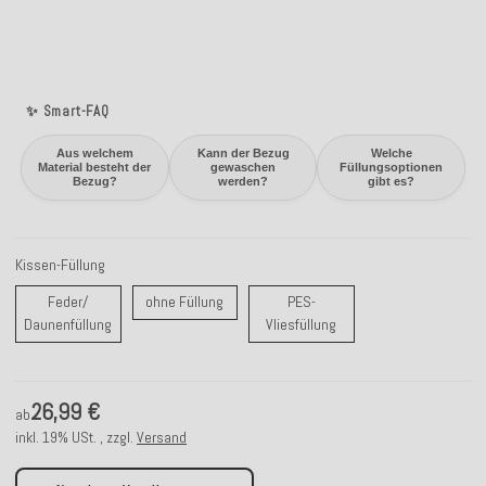
✨ Smart-FAQ
Aus welchem
Kann der Bezug
Welche
Material besteht der
gewaschen
Füllungsoptionen
Bezug?
werden?
gibt es?
Kissen-Füllung
ohne Füllung
Feder/
ohne Füllung
PES-
Feder/ Daunenfüllung
PES-Vliesfüllung
Daunenfüllung
Vliesfüllung
26,99 €
ab
inkl. 19% USt. , zzgl.
Versand