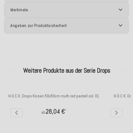
Merkmale
Angaben zur Produktsicherheit
Weitere Produkte aus der Serie Drops
H.O.C.K. Drops Kissen 50x50cm multi red pastell col. 01
H.O.C.K. Dr
28,04 €
*
ab