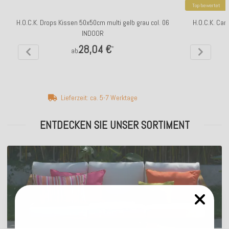
Top bewertet
H.O.C.K. Drops Kissen 50x50cm multi gelb grau col. 06
H.O.C.K. Car
INDOOR
28,04 €
*
ab
Lieferzeit: ca. 5-7 Werktage
ENTDECKEN SIE UNSER SORTIMENT