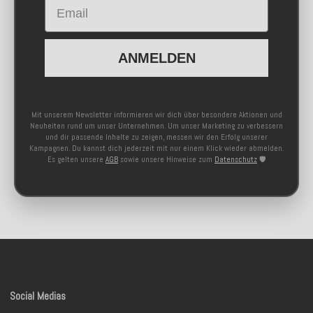
Email
ANMELDEN
Mit unserem Newsletter informieren wir dich über besondere Aktionen und
Neuheiten rund um unser Unternehmen. Um unser Marketing zu verbessern
und dir passende Inhalte zu zeigen, messen wir den Erfolg unserer
Kampagnen. Du kannst dich jederzeit mit nur einem Klick wieder abmelden.
Es gelten unsere
AGB
sowie unsere Hinweise zum
Datenschutz
🛡️
Social Medias