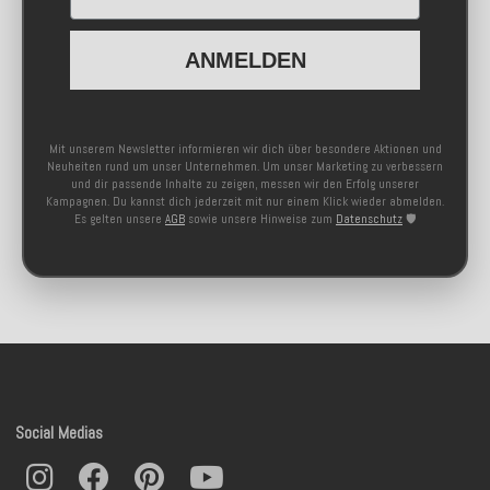
ANMELDEN
Mit unserem Newsletter informieren wir dich über besondere Aktionen und
Neuheiten rund um unser Unternehmen. Um unser Marketing zu verbessern
und dir passende Inhalte zu zeigen, messen wir den Erfolg unserer
Kampagnen. Du kannst dich jederzeit mit nur einem Klick wieder abmelden.
Es gelten unsere
AGB
sowie unsere Hinweise zum
Datenschutz
🛡️
Social Medias