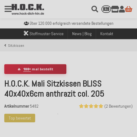
Kostenloser Versand innerhalb Deutschlands ab 99€ Bestellwert
Über 120.000 erfolgreich versendete Bestellungen
Sicher bezahlen mit Klarna, PayPal & Amazon Pay
Stoffmuster-Service
News | Blog
Kontakt
Kostenloser Versand innerhalb Deutschlands ab 99€ Bestellwert
Über 120.000 erfolgreich versendete Bestellungen
Sitzkissen
Sicher bezahlen mit Klarna, PayPal & Amazon Pay
Kostenloser Versand innerhalb Deutschlands ab 99€ Bestellwert
🔥
100+
mal bestellt
H.O.C.K. Mali Sitzkissen BLISS
40x40x6cm anthrazit col. 205
Artikelnummer
5482
(2 Bewertungen)
Top bewertet