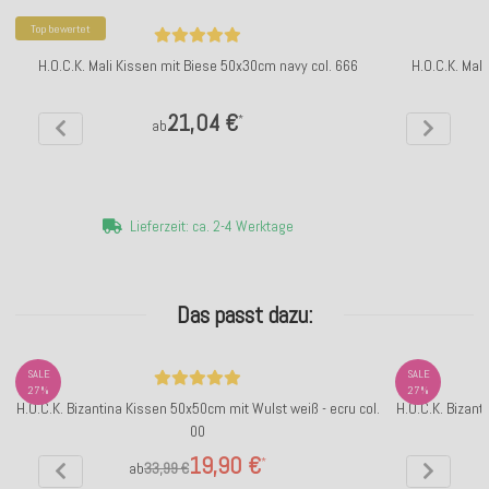
Top bewertet
H.O.C.K. Mali Kissen mit Biese 50x30cm navy col. 666
H.O.C.K. Mal
21,04 €
*
ab
Lieferzeit: ca. 2-4 Werktage
Das passt dazu:
SALE
SALE
27%
27%
H.O.C.K. Bizantina Kissen 50x50cm mit Wulst weiß - ecru col.
H.O.C.K. Bizant
00
19,90 €
*
ab
33,99 €