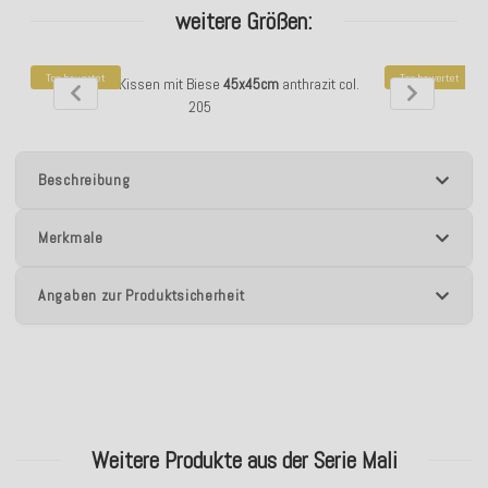
weitere Größen:
Top bewertet
Top bewertet
H.O.C.K. Mali Kissen mit Biese
45x45cm
anthrazit col.
H.O.C.K. Mali K
205
Beschreibung
Merkmale
Angaben zur Produktsicherheit
Weitere Produkte aus der Serie Mali