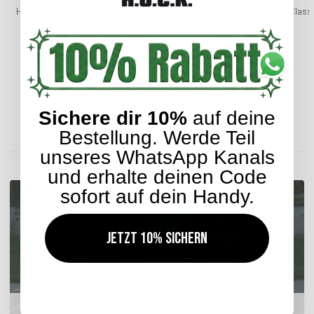
H.O.C.K. Mali Kissen mit Biese 50x30cm anthrazit col. 205
H.O.C.K. Clas
21,04 €
*
ab
Sichere dir 10%
auf deine
Lieferzeit: ca. 2-4 Werktage
Bestellung. Werde Teil
ENTDECKEN SIE UNSER SORTIMENT
unseres WhatsApp Kanals
und erhalte deinen Code
sofort auf dein Handy.
Jetzt 10% sichern
Outdoor Kissen