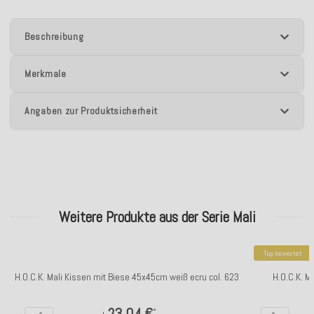
Beschreibung
Merkmale
Angaben zur Produktsicherheit
Weitere Produkte aus der Serie Mali
Top bewertet
H.O.C.K. Mali Kissen mit Biese 45x45cm weiß ecru col. 623
H.O.C.K. M
23,04 €
*