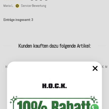
Maria L.
Service-Bewertung
Einträge insgesamt: 3
Kunden kauften dazu folgende Artikel:
H.O.C.K. Mali Sitzkissen BLISS 40x40x6cm lindgrün col. 12
H.O.C.K. Ma
23,99 €
*
Lieferzeit: ca. 5-7 Werktage