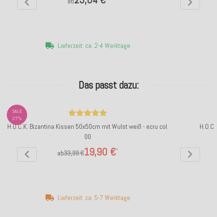
ab
Lieferzeit: ca. 2-4 Werktage
Das passt dazu:
SALE
27%
H.O.C.K. Bizantina Kissen 50x50cm mit Wulst weiß - ecru col.
H.O.C.
00
19,90 €
*
ab
33,99 €
Lieferzeit: ca. 5-7 Werktage