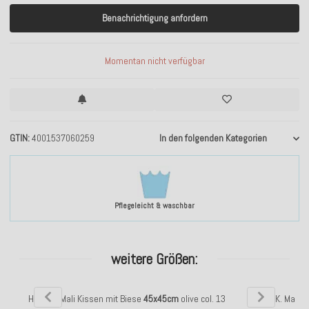
Benachrichtigung anfordern
Momentan nicht verfügbar
GTIN
4001537060259
In den folgenden Kategorien
Pflegeleicht & waschbar
weitere Größen:
H.O.C.K. Mali Kissen mit Biese
45x45cm
olive col. 13
H.O.C.K. Mali 