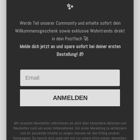
✨
Werde Teil unserer Community und erhalte sofort dein
Willkommensgeschenk sowie exklusive Wohntrends direkt
in dein Postfach 🚀
Melde dich jetzt an und spare sofort bei deiner ersten
Bestellung!
🎁
Email
ANMELDEN
Mit unserem Newsletter informieren wir dich über besondere Aktionen und
Neuheiten rund um unser Unternehmen. Um unser Marketing zu verbessern
und dir passende Inhalte zu zeigen, messen wir den Erfolg unserer
Kampagnen. Du kannst dich jederzeit mit nur einem Klick wieder abmelden.