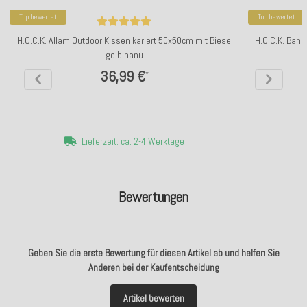
Top bewertet
Top bewertet
H.O.C.K. Allam Outdoor Kissen kariert 50x50cm mit Biese
H.O.C.K. Ban
gelb nanu
36,99 €
*
Lieferzeit: ca. 2-4 Werktage
Bewertungen
Geben Sie die erste Bewertung für diesen Artikel ab und helfen Sie
Anderen bei der Kaufentscheidung
Artikel bewerten