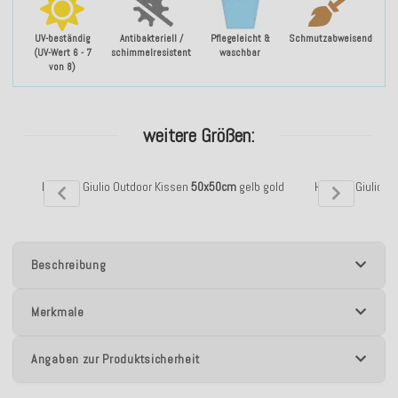
UV-beständig
Antibakteriell /
Pflegeleicht &
Schmutzabweisend
(UV-Wert 6 - 7
schimmelresistent
waschbar
von 8)
weitere Größen:
H.O.C.K. Giulio Outdoor Kissen
50x50cm
gelb gold
H.O.C.K. Giulio 
Beschreibung
Merkmale
Angaben zur Produktsicherheit