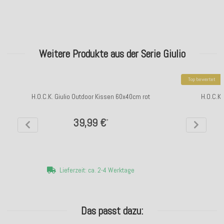
Weitere Produkte aus der Serie Giulio
Top bewertet
H.O.C.K. Giulio Outdoor Kissen 60x40cm rot
H.O.C.K.
39,99 €
*
Lieferzeit: ca. 2-4 Werktage
Das passt dazu: