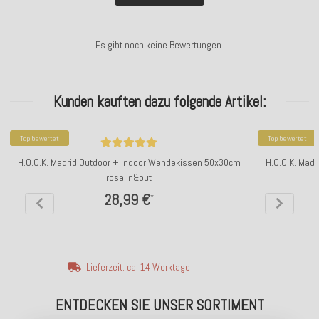
Es gibt noch keine Bewertungen.
Kunden kauften dazu folgende Artikel:
Top bewertet
Top bewertet
H.O.C.K. Madrid Outdoor + Indoor Wendekissen 50x30cm
H.O.C.K. Mad
rosa in&out
28,99 €
*
Lieferzeit: ca. 14 Werktage
ENTDECKEN SIE UNSER SORTIMENT