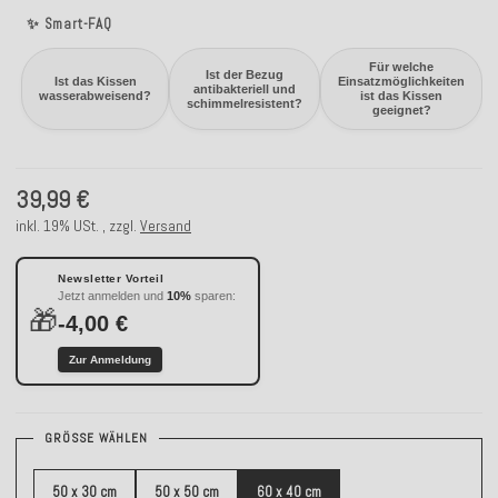
✨ Smart-FAQ
Für welche
Ist der Bezug
Ist das Kissen
Einsatzmöglichkeiten
antibakteriell und
wasserabweisend?
ist das Kissen
schimmelresistent?
geeignet?
39,99 €
inkl. 19% USt. , zzgl.
Versand
Newsletter Vorteil
Jetzt anmelden und
10%
sparen:
🎁
-4,00 €
Zur Anmeldung
GRÖSSE WÄHLEN
50 x 30 cm
50 x 50 cm
60 x 40 cm