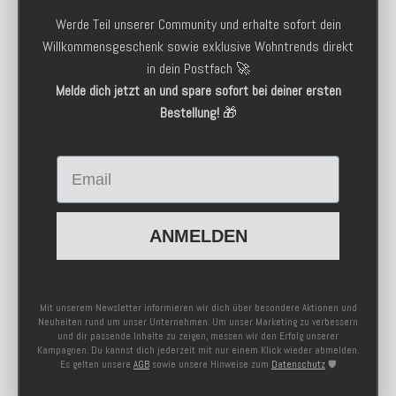
Werde Teil unserer Community und erhalte sofort dein
Willkommensgeschenk sowie exklusive Wohntrends direkt
in dein Postfach 🚀
Melde dich jetzt an und spare sofort bei deiner ersten
Bestellung!
🎁
Email
ANMELDEN
Mit unserem Newsletter informieren wir dich über besondere Aktionen und
Neuheiten rund um unser Unternehmen. Um unser Marketing zu verbessern
und dir passende Inhalte zu zeigen, messen wir den Erfolg unserer
Kampagnen. Du kannst dich jederzeit mit nur einem Klick wieder abmelden.
Es gelten unsere
AGB
sowie unsere Hinweise zum
Datenschutz
🛡️