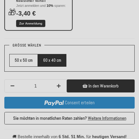
Newsletter Vorteil
Jetzt anmelden und
10%
sparen:
🎁
-3,40 €
Zur Anmeldung
GRÖSSE WÄHLEN
50 x 50 cm
60 x 40 cm
In den Warenkorb
Consent erteilen
Sie möchten in monatlichen Raten zahlen?
Weitere Informationen
🚚 Bestelle innerhalb von
6 Std. 51 Min.
für
heutigen Versand
!