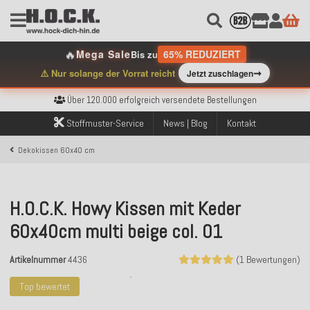
🔥
Mega Sale
65% REDUZIERT
Bis zu
➞
⚠️ Nur solange der Vorrat reicht
Jetzt zuschlagen
Kostenloser Versand innerhalb Deutschlands ab 99€ Bestellwert
Über 120.000 erfolgreich versendete Bestellungen
Sicher bezahlen mit Klarna, PayPal & Amazon Pay
Stoffmuster-Service
News | Blog
Kontakt
Kostenloser Versand innerhalb Deutschlands ab 99€ Bestellwert
Über 120.000 erfolgreich versendete Bestellungen
Dekokissen 60x40 cm
Sicher bezahlen mit Klarna, PayPal & Amazon Pay
Kostenloser Versand innerhalb Deutschlands ab 99€ Bestellwert
H.O.C.K. Howy Kissen mit Keder
60x40cm multi beige col. 01
Artikelnummer
4436
(1 Bewertungen)
Top bewertet