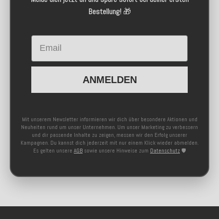
Bestellung!
🎁
Email
ANMELDEN
Mit unserem Newsletter informieren wir dich über besondere Aktionen und
Neuheiten rund um unser Unternehmen. Um unser Marketing zu verbessern
und dir passende Inhalte zu zeigen, messen wir den Erfolg unserer
Kampagnen. Du kannst dich jederzeit mit nur einem Klick wieder abmelden.
Es gelten unsere
AGB
sowie unsere Hinweise zum
Datenschutz
🛡️