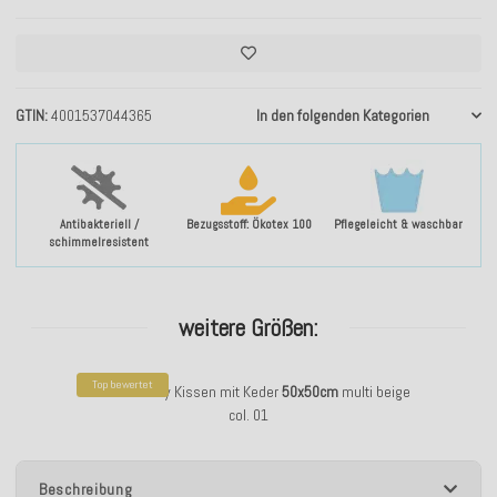
GTIN
4001537044365
In den folgenden Kategorien
Antibakteriell /
Bezugsstoff: Ökotex 100
Pflegeleicht & waschbar
schimmelresistent
weitere Größen:
Top bewertet
H.O.C.K. Howy Kissen mit Keder
50x50cm
multi beige
col. 01
Beschreibung