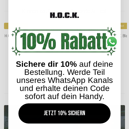
Kunden kauften dazu folgende Artikel:
Top bewertet
Top bewertet
H.O.C.K. Howy Kissen mit Keder 50x50cm multi beige col. 01
H.O.C.K. Bla
28,04 €
*
ab
Sichere dir 10%
auf deine
Bestellung. Werde Teil
Lieferzeit: ca. 2-4 Werktage
unseres WhatsApp Kanals
und erhalte deinen Code
ENTDECKEN SIE UNSER SORTIMENT
sofort auf dein Handy.
Jetzt 10% sichern