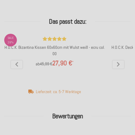
Das passt dazu:
SALE
28%
H.O.C.K. Bizantina Kissen 60x60cm mit Wulst weiß - ecru col.
H.O.C.K. Deck
00
27,90 €
*
ab
45,99 €
Lieferzeit: ca. 5-7 Werktage
Bewertungen