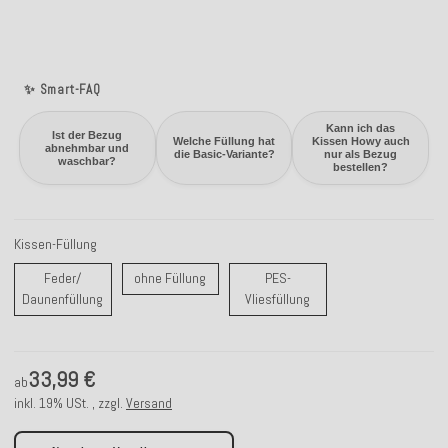
✨ Smart-FAQ
Kann ich das
Ist der Bezug
Welche Füllung hat
Kissen Howy auch
abnehmbar und
die Basic-Variante?
nur als Bezug
waschbar?
bestellen?
Kissen-Füllung
ohne Füllung
Feder/
ohne Füllung
PES-
Feder/ Daunenfüllung
PES-Vliesfüllung
Daunenfüllung
Vliesfüllung
33,99 €
ab
inkl. 19% USt. , zzgl.
Versand