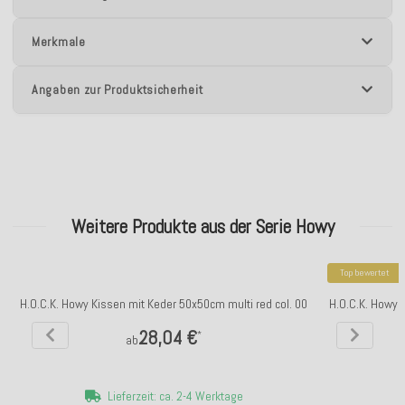
Merkmale
Angaben zur Produktsicherheit
Weitere Produkte aus der Serie Howy
Top bewertet
H.O.C.K. Howy Kissen mit Keder 50x50cm multi red col. 00
H.O.C.K. Howy 
28,04 €
*
ab
Lieferzeit: ca. 2-4 Werktage