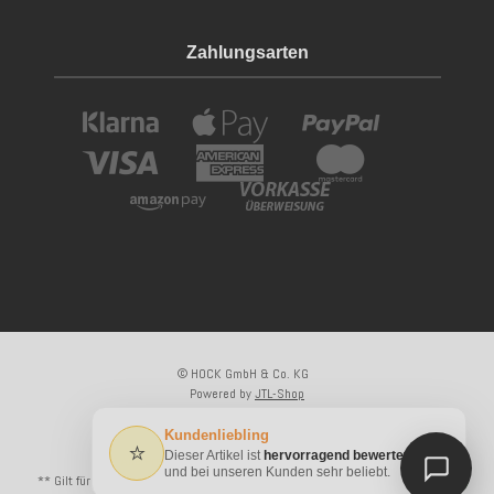
Zahlungsarten
© HOCK GmbH & Co. KG
Powered by
JTL-Shop
×
Kundenliebling
⭐
Dieser Artikel ist
hervorragend bewertet
* Alle Preise inkl. gesetzlicher USt., zzgl.
Versand
und bei unseren Kunden sehr beliebt.
** Gilt für Lieferungen innerhalb Deutschlands, Lieferzeiten für andere Länder