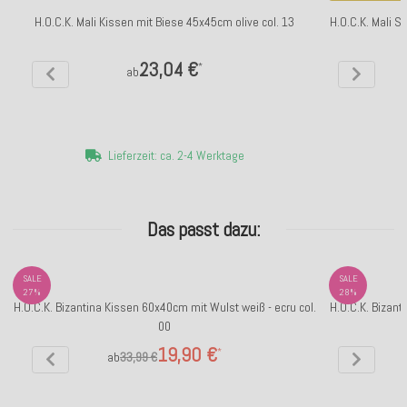
H.O.C.K. Mali Kissen mit Biese 45x45cm olive col. 13
H.O.C.K. Mali S
23,04 €
*
ab
Lieferzeit: ca. 2-4 Werktage
Das passt dazu:
SALE
SALE
27%
28%
H.O.C.K. Bizantina Kissen 60x40cm mit Wulst weiß - ecru col.
H.O.C.K. Bizant
00
19,90 €
*
ab
33,99 €