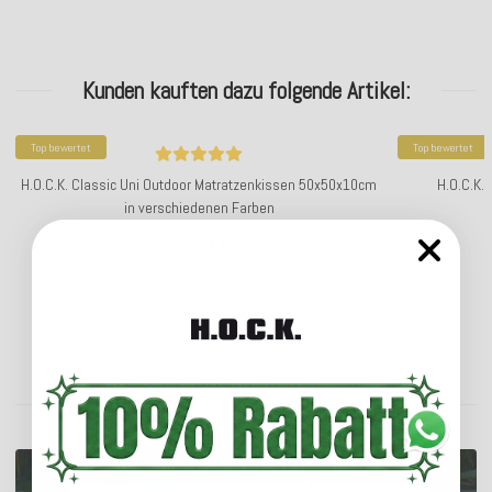
Kunden kauften dazu folgende Artikel:
Top bewertet
Top bewertet
H.O.C.K. Classic Uni Outdoor Matratzenkissen 50x50x10cm
H.O.C.K.
in verschiedenen Farben
33,99 €
*
Lieferzeit: ca. 2-4 Werktage
ENTDECKEN SIE UNSER SORTIMENT