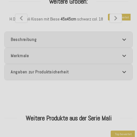
weitere Größen:
Top bewertet
H.O.C.K. Mali Kissen mit Biese
45x45cm
schwarz col. 18
H.O.C.K. Mali Ki
Beschreibung
Merkmale
Angaben zur Produktsicherheit
Weitere Produkte aus der Serie Mali
Top bewertet