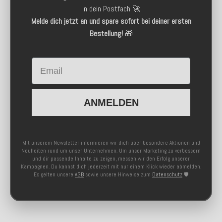
in dein Postfach 🚀
Melde dich jetzt an und spare sofort bei deiner ersten
Bestellung!
🎁
Email
ANMELDEN
Mit unserem Newsletter informieren wir dich über besondere Aktionen und
Neuheiten rund um unser Unternehmen. Um unser Marketing zu verbessern
und dir passende Inhalte zu zeigen, messen wir den Erfolg unserer
Kampagnen. Du kannst dich jederzeit mit nur einem Klick wieder abmelden.
Es gelten unsere
AGB
sowie unsere Hinweise zum
Datenschutz
🛡️