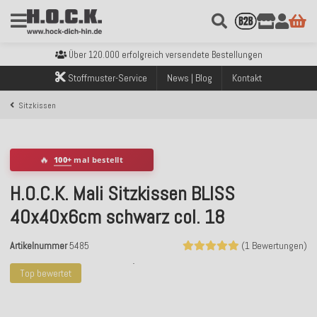
Kostenloser Versand innerhalb Deutschlands ab 99€ Bestellwert
Über 120.000 erfolgreich versendete Bestellungen
Sicher bezahlen mit Klarna, PayPal & Amazon Pay
Stoffmuster-Service
News | Blog
Kontakt
Kostenloser Versand innerhalb Deutschlands ab 99€ Bestellwert
Über 120.000 erfolgreich versendete Bestellungen
Sitzkissen
Sicher bezahlen mit Klarna, PayPal & Amazon Pay
Kostenloser Versand innerhalb Deutschlands ab 99€ Bestellwert
🔥
100+
mal bestellt
H.O.C.K. Mali Sitzkissen BLISS
40x40x6cm schwarz col. 18
Artikelnummer
5485
(1 Bewertungen)
Top bewertet