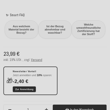
✨ Smart-FAQ
Welche
Aus welchem
Ist der Bezug
umweltfreundliche
Material besteht der
abnehmbar und
Zertifizierung hat
Bezug?
waschbar?
der Stoff?
23,99 €
inkl. 19% USt. , zzgl.
Versand
Newsletter Vorteil
Jetzt anmelden und
10%
sparen:
🎁
-2,40 €
Zur Anmeldung
In den Warenkorb