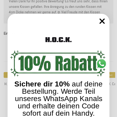
Vielen Dank für Ihr positive Bewertung! Es freut uns sehr, dass Ihnen
unsere Kissen gefallen. Ihre Anregung zu den runden Kissen mit
4cm Dicke nehmen wir gerne auf.☺️ Viel Freude mit den Kissen
weiterhin.😍
Einträge insgesamt: 3
Kunden kauften dazu folgende Artikel:
Top bewertet
Top bewertet
Sichere dir 10%
auf deine
H.O.C.K. Mali Sitzkissen BLISS 40x40x6cm anthrazit col. 205
H.O.C.K. Ca
Bestellung. Werde Teil
23,99 €
unseres WhatsApp Kanals
*
und erhalte deinen Code
sofort auf dein Handy.