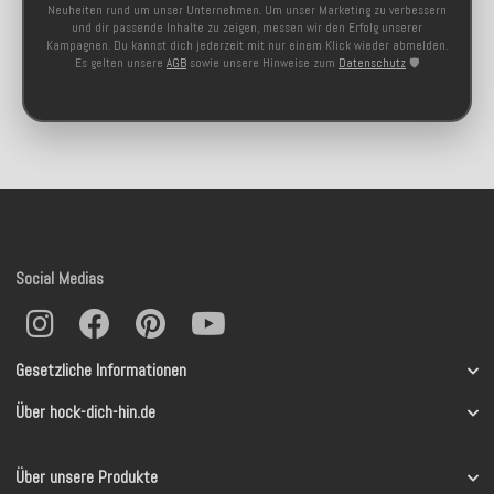
Neuheiten rund um unser Unternehmen. Um unser Marketing zu verbessern
und dir passende Inhalte zu zeigen, messen wir den Erfolg unserer
Kampagnen. Du kannst dich jederzeit mit nur einem Klick wieder abmelden.
Es gelten unsere
AGB
sowie unsere Hinweise zum
Datenschutz
🛡️
Social Medias
Gesetzliche Informationen
Über hock-dich-hin.de
Über unsere Produkte