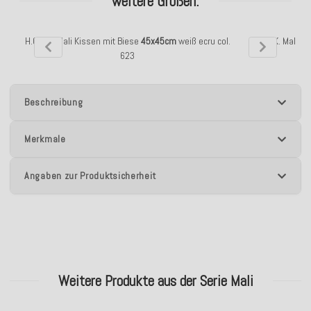
weitere Größen:
H.O.C.K. Mali Kissen mit Biese
45x45cm
weiß ecru col.
H.O.C.K. Mali K
623
Beschreibung
Merkmale
Angaben zur Produktsicherheit
Weitere Produkte aus der Serie Mali