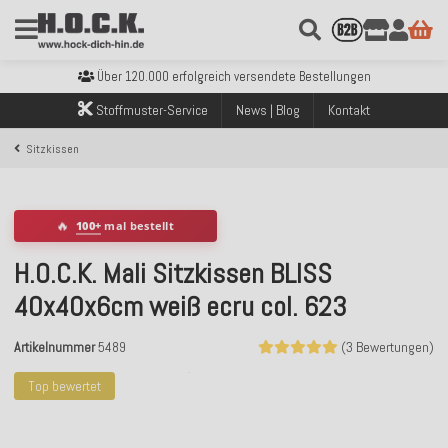
Kostenloser Versand innerhalb Deutschlands ab 99€ Bestellwert
Über 120.000 erfolgreich versendete Bestellungen
Sicher bezahlen mit Klarna, PayPal & Amazon Pay
Kostenloser Versand innerhalb Deutschlands ab 99€ Bestellwert
Stoffmuster-Service
News | Blog
Kontakt
Über 120.000 erfolgreich versendete Bestellungen
Sicher bezahlen mit Klarna, PayPal & Amazon Pay
Sitzkissen
Kostenloser Versand innerhalb Deutschlands ab 99€ Bestellwert
🔥
100+
mal bestellt
H.O.C.K. Mali Sitzkissen BLISS
40x40x6cm weiß ecru col. 623
Artikelnummer
5489
(3 Bewertungen)
Top bewertet