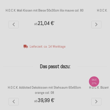
H.O.C.K. Mali Kissen mit Biese 50x30cm lila mauve col. 80
H.O.C.K. 
21,04 €
*
ab
Lieferzeit: ca. 14 Werktage
Das passt dazu:
SALE
27%
H.O.C.K. Addicted Dekokissen mit Stehsaum 60x60cm
H.O.C.K. Bizant
orange col. 08
39,99 €
*
ab