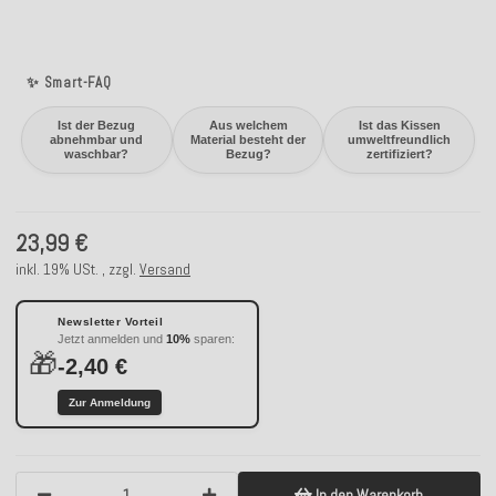
✨ Smart-FAQ
Ist der Bezug
Aus welchem
Ist das Kissen
abnehmbar und
Material besteht der
umweltfreundlich
waschbar?
Bezug?
zertifiziert?
23,99 €
inkl. 19% USt. , zzgl.
Versand
Newsletter Vorteil
Jetzt anmelden und
10%
sparen:
🎁
-2,40 €
Zur Anmeldung
In den Warenkorb