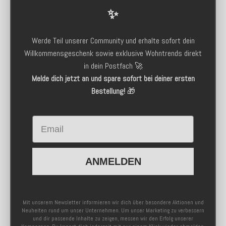
✨
Werde Teil unserer Community und erhalte sofort dein
Willkommensgeschenk sowie exklusive Wohntrends direkt
in dein Postfach 🚀
Melde dich jetzt an und spare sofort bei deiner ersten
Bestellung!
🎁
Email
ANMELDEN
Mit unserem Newsletter informieren wir dich über besondere Aktionen und
Neuheiten rund um unser Unternehmen. Um unser Marketing zu verbessern
und dir passende Inhalte zu zeigen, messen wir den Erfolg unserer