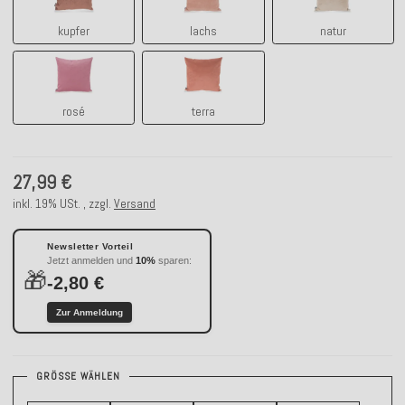
kupfer
lachs
natur
rosé
terra
rosé
terra
27,99 €
inkl. 19% USt. , zzgl.
Versand
Newsletter Vorteil
Jetzt anmelden und
10%
sparen:
🎁
-2,80 €
Zur Anmeldung
GRÖSSE WÄHLEN