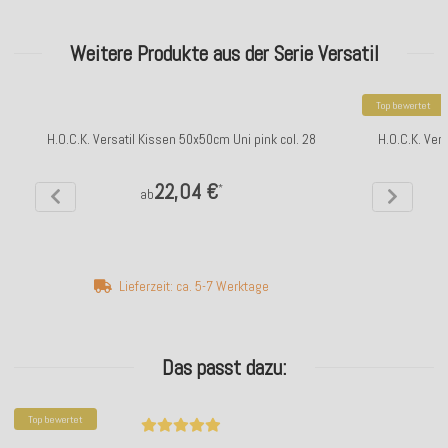
Weitere Produkte aus der Serie Versatil
Top bewertet
H.O.C.K. Versatil Kissen 50x50cm Uni pink col. 28
H.O.C.K. Ver
22,04 €
*
ab
Lieferzeit: ca. 5-7 Werktage
Das passt dazu:
Top bewertet