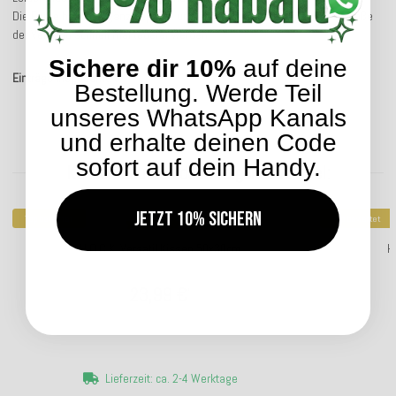
Die Farbe hat nicht ganz gepasst und bei Kissen kann aufgrund der Größe
der Versand schnell mal teuerer werden
Sichere dir 10%
auf deine
Einträge insgesamt: 3
Bestellung. Werde Teil
unseres WhatsApp Kanals
und erhalte deinen Code
sofort auf dein Handy.
Kunden kauften dazu folgende Artikel:
Jetzt 10% sichern
Top bewertet
Top bewertet
H.O.C.K. Versatil Kissen 50x30cm
H
23,99 €
*
Lieferzeit: ca. 2-4 Werktage