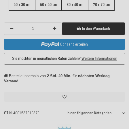
50 x 30 cm
50 x 50 cm
60 x 40 cm
70 x 70 cm
In den Warenkorb
Consent erteilen
Sie möchten in monatlichen Raten zahlen?
Weitere Informationen
🚚 Bestelle innerhalb von
2 Std. 40 Min.
für
nächsten Werktag
Versand
!
GTIN
4001537910370
In den folgenden Kategorien