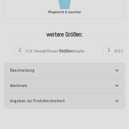
Pflegeleicht & waschbar
weitere Größen:
H.O.C.K. Versatil Kissen
50x50cm
kupfer
H.O.C.K. 
Beschreibung
Merkmale
Angaben zur Produktsicherheit