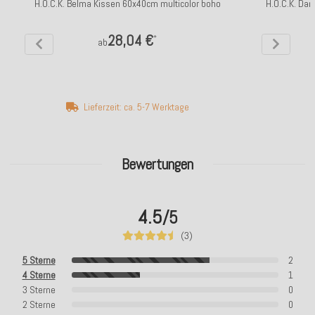
H.O.C.K. Belma Kissen 60x40cm multicolor boho
H.O.C.K. Da
28,04 €
*
ab
Lieferzeit: ca. 5-7 Werktage
Bewertungen
4.5
/5
(3)
5 Sterne
2
4 Sterne
1
3 Sterne
0
2 Sterne
0