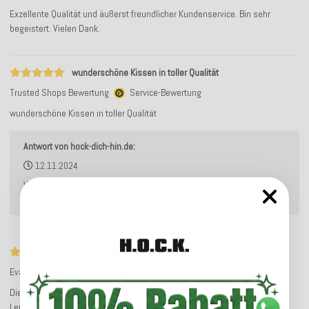
Exzellente Qualität und äußerst freundlicher Kundenservice. Bin sehr
begeistert. Vielen Dank.
wunderschöne Kissen in toller Qualität
Trusted Shops Bewertung
Service-Bewertung
wunderschöne Kissen in toller Qualität
Antwort von hock-dich-hin.de:
12.11.2024
Vielen Dank für das liebe Feedback! Es freut uns sehr, dass Ihnen
die Kissen und ihre Qualität so gut gefallen. 😊
Qualität top - Kosten für Rückversand
Eva B.
Service-Bewertung
Die Qualität der Samtkissen ist wirklich toll 😊
Leider muss man den Rückversand selber zahlen