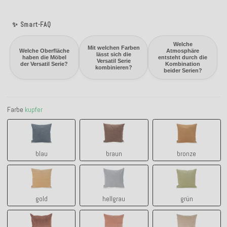
✨ Smart-FAQ
Welche
Mit welchen Farben
Welche Oberfläche
Atmosphäre
lässt sich die
haben die Möbel
entsteht durch die
Versatil Serie
der Versatil Serie?
Kombination
kombinieren?
beider Serien?
Farbe
kupfer
blau
braun
bronze
blau
braun
bronze
gold
hellgrau
grün
gold
hellgrau
grün
kupfer
lachs
natur