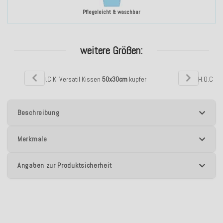
Pflegeleicht & waschbar
weitere Größen:
H.O.C.K. Versatil Kissen
50x30cm
kupfer
H.O.C.K. 
Beschreibung
Merkmale
Angaben zur Produktsicherheit