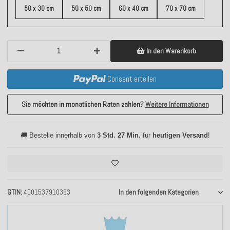
50 x 30 cm
50 x 50 cm
60 x 40 cm
70 x 70 cm
In den Warenkorb
Consent erteilen
Sie möchten in monatlichen Raten zahlen?
Weitere Informationen
🚚 Bestelle innerhalb von
3 Std. 27 Min.
für
heutigen Versand
!
GTIN
4001537910363
In den folgenden Kategorien