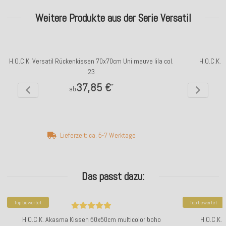
Weitere Produkte aus der Serie Versatil
H.O.C.K. Versatil Rückenkissen 70x70cm Uni mauve lila col.
H.O.C.K. 
23
37,85 €
*
ab
Lieferzeit: ca. 5-7 Werktage
Das passt dazu:
Top bewertet
Top bewertet
H.O.C.K. Akasma Kissen 50x50cm multicolor boho
H.O.C.K.