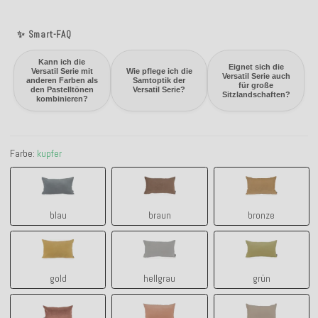
✨ Smart-FAQ
Kann ich die
Eignet sich die
Versatil Serie mit
Wie pflege ich die
Versatil Serie auch
anderen Farben als
Samtoptik der
für große
den Pastelltönen
Versatil Serie?
Sitzlandschaften?
kombinieren?
Farbe:
kupfer
blau
braun
bronze
blau
braun
bronze
gold
hellgrau
grün
gold
hellgrau
grün
kupfer
lachs
natur