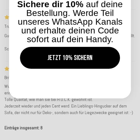
Sichere dir 10%
auf deine
Bestellung. Werde Teil
Gute Qualität
unseres WhatsApp Kanals
Trusted Shops Bewertung
Service-Bewertung
und erhalte deinen Code
Gute Qualität, wie gewohnt. Hatte schon einmal Outdoor Sitzkissen bestellt.
sofort auf dein Handy.
Schnelle Lieferung !!!
Jetzt 10% sichern
Wunderschöner Grünton
Britta L
Verifizierter Kauf
Wunderschöner Grünton! Nicht zu dunkel und kalt, nicht zu schreiend. Er
erinnert mich einfach an den Frühling.
Tolle Qualität, wie man sie bei H.O.C.K. gewohnt ist.
Jederzeit wieder und jeden Cent werd. Ein Lieblings-Hingucker auf dem
Sofa, der nicht nur für Deko-, sondern auch für Liegezwecke geeignet ist :-)
Einträge insgesamt: 8