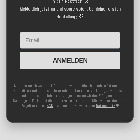
in dein Postfach 🚀
Melde dich jetzt an und spare sofort bei deiner ersten
Bestellung!
🎁
Email
ANMELDEN
Mit unserem Newsletter informieren wir dich über besondere Aktionen und
Neuheiten rund um unser Unternehmen. Um unser Marketing zu verbessern
und dir passende Inhalte zu zeigen, messen wir den Erfolg unserer
Kampagnen. Du kannst dich jederzeit mit nur einem Klick wieder abmelden.
Es gelten unsere
AGB
sowie unsere Hinweise zum
Datenschutz
🛡️