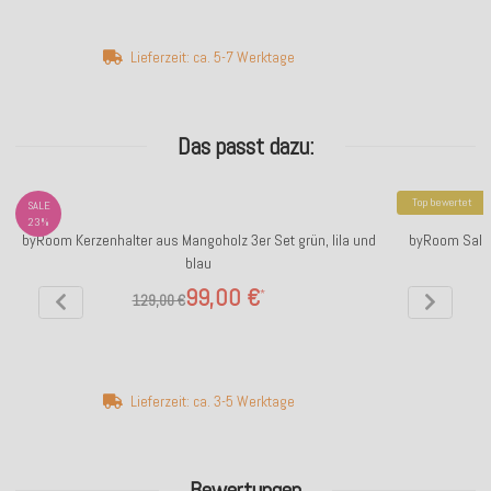
Lieferzeit: ca. 5-7 Werktage
Das passt dazu:
Top bewertet
SALE
23%
byRoom Kerzenhalter aus Mangoholz 3er Set grün, lila und
byRoom Salat
blau
99,00 €
*
129,00 €
Lieferzeit: ca. 3-5 Werktage
Bewertungen