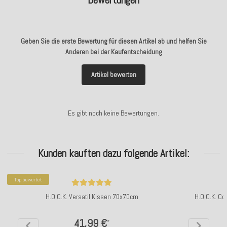
Geben Sie die erste Bewertung für diesen Artikel ab und helfen Sie
Anderen bei der Kaufentscheidung
Artikel bewerten
Es gibt noch keine Bewertungen.
Kunden kauften dazu folgende Artikel:
Top bewertet
H.O.C.K. Versatil Kissen 70x70cm
H.O.C.K. Co
41,99 €
*