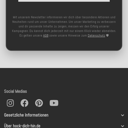
Mit unserem Newsletter informieren wir dich über besondere Aktionen und
Neuheiten rund um unser Unternehmen. Um unser Marketing zu verbessern
und dir passende Inhalte zu zeigen, messen wir den Erfolg unserer
Kampagnen. Du kannst dich jederzeit mit nur einem Klick wieder abmelden.
Es gelten unsere
AGB
sowie unsere Hinweise zum
Datenschutz
🛡️
Social Medias
Gesetzliche Informationen
Über hock-dich-hin.de