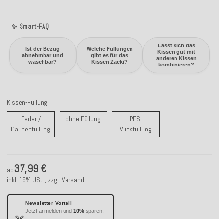
✨ Smart-FAQ
Lässt sich das
Ist der Bezug
Welche Füllungen
Kissen gut mit
abnehmbar und
gibt es für das
anderen Kissen
waschbar?
Kissen Zacki?
kombinieren?
Kissen-Füllung
ohne Füllung
Feder /
ohne Füllung
PES-
Feder / Daunenfüllung
PES-Vliesfüllung
Daunenfüllung
Vliesfüllung
37,99 €
ab
inkl. 19% USt. , zzgl.
Versand
Newsletter Vorteil
Jetzt anmelden und
10%
sparen: