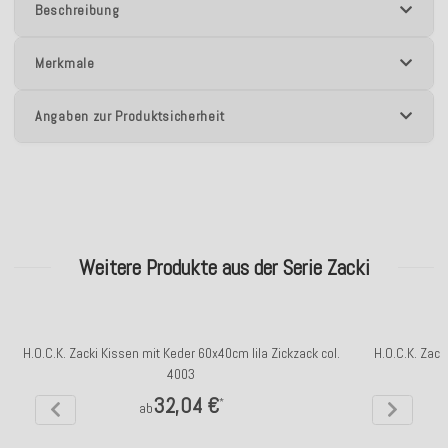
Beschreibung
Merkmale
Angaben zur Produktsicherheit
Weitere Produkte aus der Serie Zacki
H.O.C.K. Zacki Kissen mit Keder 60x40cm lila Zickzack col.
H.O.C.K. Zac
4003
32,04 €
*
ab