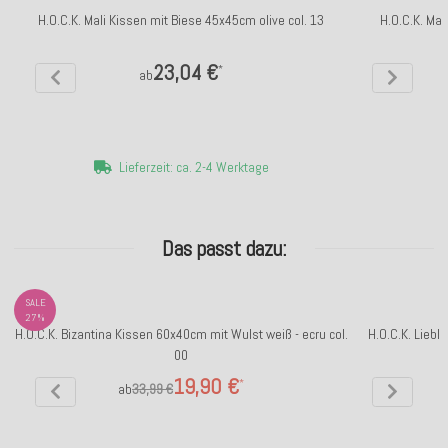
H.O.C.K. Mali Kissen mit Biese 45x45cm olive col. 13
H.O.C.K. Mal
23,04 €
*
ab
Lieferzeit: ca. 2-4 Werktage
Das passt dazu:
SALE
27%
H.O.C.K. Bizantina Kissen 60x40cm mit Wulst weiß - ecru col.
H.O.C.K. Lieb
00
19,90 €
*
ab
33,99 €