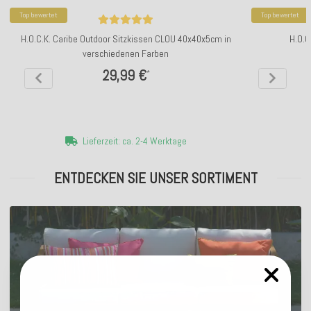
Top bewertet
Top bewertet
H.O.C.K. Caribe Outdoor Sitzkissen CLOU 40x40x5cm in
H.O.C
verschiedenen Farben
29,99 €
*
Lieferzeit: ca. 2-4 Werktage
ENTDECKEN SIE UNSER SORTIMENT