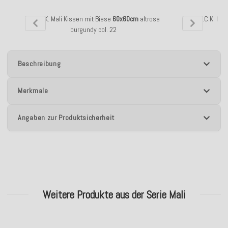
H.O.C.K. Mali Kissen mit Biese
60x60cm
altrosa
H.O.C.K. Mal
burgundy col. 22
Beschreibung
Merkmale
Angaben zur Produktsicherheit
Weitere Produkte aus der Serie Mali