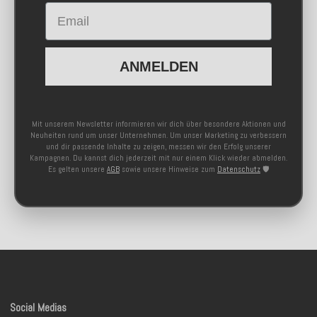
Email
ANMELDEN
Mit unserem Newsletter informieren wir dich über besondere Aktionen und
Neuheiten rund um unser Unternehmen. Um unser Marketing zu verbessern
und dir passende Inhalte zu zeigen, messen wir den Erfolg unserer
Kampagnen. Du kannst dich jederzeit mit nur einem Klick wieder abmelden.
Es gelten unsere
AGB
sowie unsere Hinweise zum
Datenschutz
🛡️
Social Medias